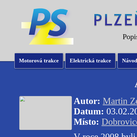
Popi
Motorová trakce
Elektrická trakce
Návo
Autor:
Martin 
Datum:
03.02.2
Místo:
Dobrovic
V roce 2008 byli 