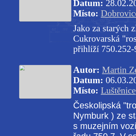
Datum:
28.02.2
Místo:
Dobrovic
Jako za starých 
Cukrovarská "ro
přihlíží 750.252
Autor:
Martin 
Datum:
06.03.2
Místo:
Luštěnice
Českolipská "tr
Nymburk ) ze sta
s muzejním voz