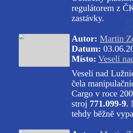
regulátorem z Č
zastávky.
Autor:
Martin 
Datum:
03.06.2
Místo:
Veselí na
Veselí nad Lužni
čela manipulační
Cargo v roce 200
stroj
771.099-9
.
tehdy běžně vyp