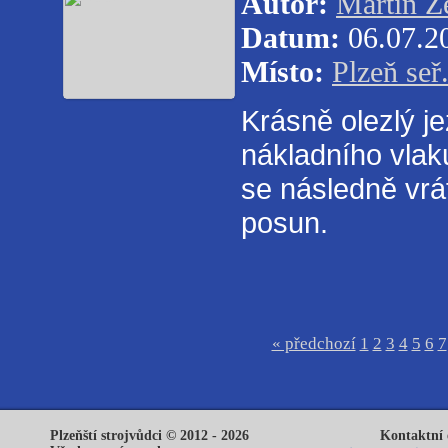
Autor:
Martin 
Datum:
06.07.2
Místo:
Plzeň seř
Krásně olezlý j
nákladního vlak
se následně vrá
posun.
« předchozí
1
2
3
4
5
6
7
Plzeňští strojvůdci © 2012 - 2026
Kontaktní 