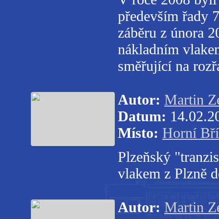
především řady 7
záběru z února 2
nákladním vlakem
směřující na roz
Autor:
Martin 
Datum:
14.02.2
Místo:
Horní Bří
Plzeňský "tranzi
vlakem z Plzně 
Autor:
Martin 