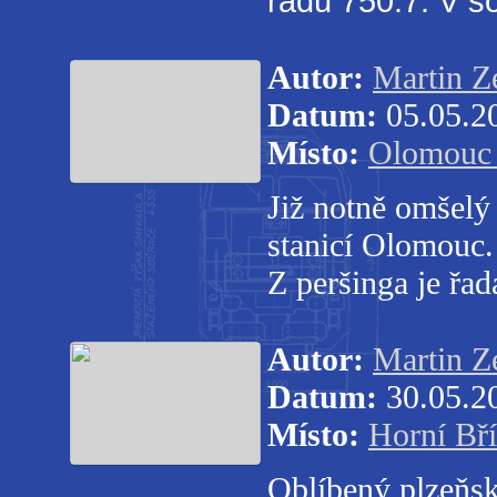
řadu 750.7. V so
Autor:
Martin 
Datum:
05.05.2
Místo:
Olomouc 
Již notně omšelý
stanicí Olomouc. 
Z peršinga je řa
Autor:
Martin 
Datum:
30.05.2
Místo:
Horní Bří
Oblíbený plzeňs