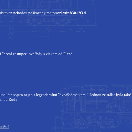
odstaven nehodou poškozený motorový vůz
830.193-9
.
í "první zástupce" své řady s vlakem od Plzně.
há léta spjato nejen s legendárními "dvaašedesátkami". Jednou ze stálic byla také
eznou Rudu.
městí