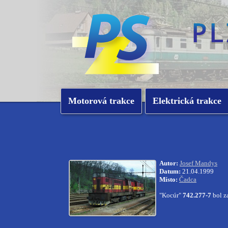
Motorová trakce
Elektrická trakce
Autor:
Josef Mandys
Datum:
21.04.1999
Místo:
Čadca
"Kocúr"
742.277-7
bol z