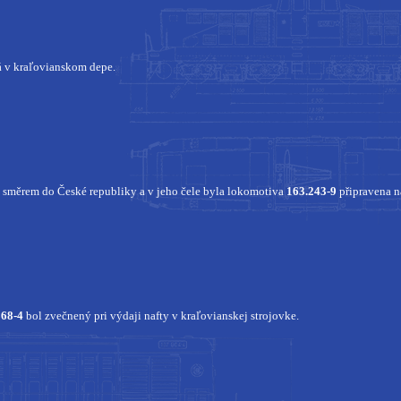
 v kraľovianskom depe.
k směrem do České republiky a v jeho čele byla lokomotiva
163.243-9
připravena n
368-4
bol zvečnený pri výdaji nafty v kraľovianskej strojovke.