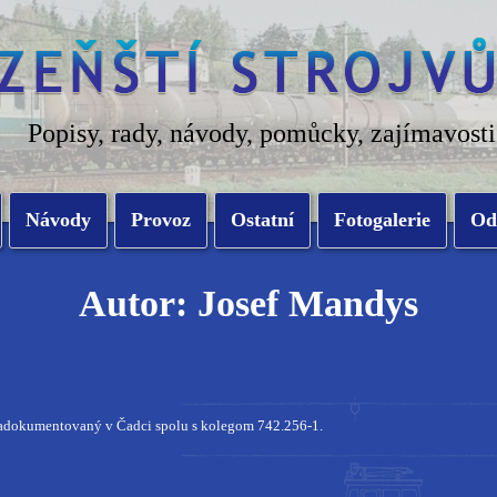
Popisy, rady, návody, pomůcky, zajímavosti
Návody
Provoz
Ostatní
Fotogalerie
Od
Autor: Josef Mandys
adokumentovaný v Čadci spolu s kolegom 742.256-1.