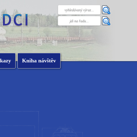
kazy
Kniha návštěv