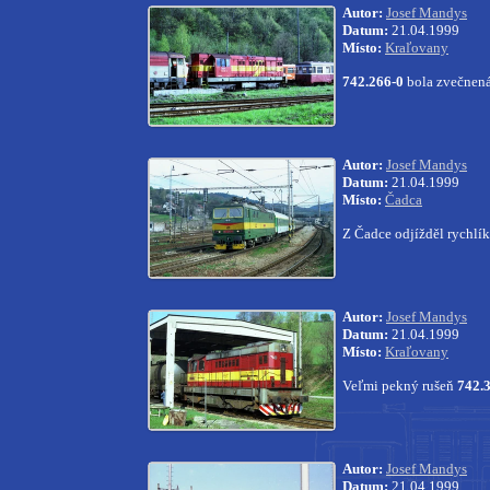
Autor:
Josef Mandys
Datum:
21.04.1999
Místo:
Kraľovany
742.266-0
bola zvečnená
Autor:
Josef Mandys
Datum:
21.04.1999
Místo:
Čadca
Z Čadce odjížděl rychlí
Autor:
Josef Mandys
Datum:
21.04.1999
Místo:
Kraľovany
Veľmi pekný rušeň
742.
Autor:
Josef Mandys
Datum:
21.04.1999