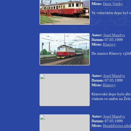
Místo:
Depo Vrútky
Ve vrúteckém depu byl 
Autor:
Josef Mandys
Datum:
07.05.1999
Místo:
Klatovy
Do stanice Klatovy vjížd
Autor:
Josef Mandys
Datum:
07.05.1999
Místo:
Klatovy
Klatovské depo bylo dlou
vlakem ve směru na Žel
Autor:
Josef Mandys
Datum:
07.05.1999
Místo:
Horažďovice před