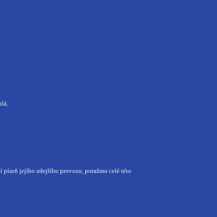
lá.
utí píseň jejího zdejšího provozu, potažmo celé této