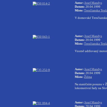
Autor:
Josef Mandys
Datum:
20.04.1999
Místo:
Trenčianska Tepl
V domovské Trenčianske 
Autor:
Josef Mandys
Datum:
20.04.1999
Místo:
Trenčianska Tepl
Vzorně udržovaný moto
Autor:
Josef Mandys
Datum:
20.04.1999
Místo:
Žilina
Na staničním posunu v Ž
lokomotivní řady na Slo
Autor:
Josef Mandys
Datum:
20.04.1999