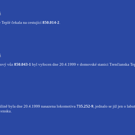
á
Teplé čekala na cestující
850.014-2
.
á
rový vůz
850.043-1
byl vyfocen dne 20.4.1999 v domovské stanici Trenčianska Tep
ilině byla dne 20.4.1999 nasazena lokomotiva
735.252-9
, jednalo se již jen o lab
vensku.