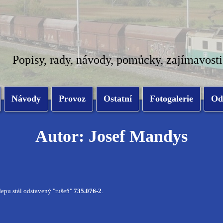
Popisy, rady, návody, pomůcky, zajímavosti
Návody
Provoz
Ostatní
Fotogalerie
Od
Autor: Josef Mandys
depu stál odstavený "rušeň"
735.076-2
.