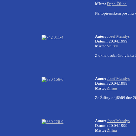
Místo:
Depo Žilina
Na topírenském posunu v
Autor:
Josef Mandys
Datum:
20.04.1999
Místo:
Vrútky
Z okna osobného vlaku 
Autor:
Josef Mandys
Datum:
20.04.1999
Místo:
Žilina
Ze Žiliny odjížděl dne 
Autor:
Josef Mandys
Datum:
20.04.1999
Místo:
Žilina