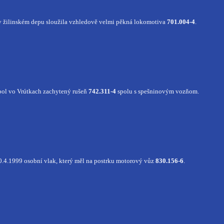
 žilinském depu sloužila vzhledově velmi pěkná lokomotiva
701.004-4
.
bol vo Vrútkach zachytený rušeň
742.311-4
spolu s spešninovým vozňom.
20.4.1999 osobní vlak, který měl na postrku motorový vůz
830.156-6
.