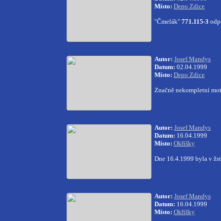
Místo:
Depo Zdice
"Čmelák"
771.115-3
odp
Autor:
Josef Mandys
Datum:
02.04.1999
Místo:
Depo Zdice
Značně nekompletní mo
Autor:
Josef Mandys
Datum:
16.04.1999
Místo:
Okříšky
Dne 16.4.1999 byla v žs
Autor:
Josef Mandys
Datum:
16.04.1999
Místo:
Okříšky