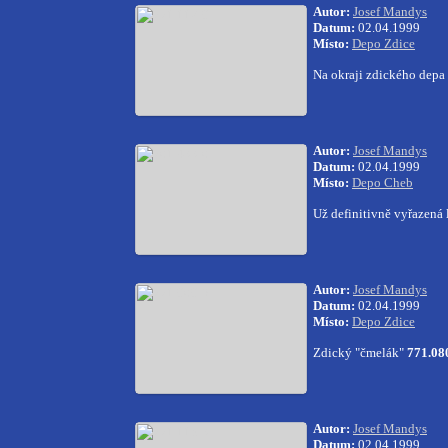
Autor:
Josef Mandys
Datum:
02.04.1999
Místo:
Depo Zdice
Na okraji zdického depa
Autor:
Josef Mandys
Datum:
02.04.1999
Místo:
Depo Cheb
Už definitivně vyřazená
Autor:
Josef Mandys
Datum:
02.04.1999
Místo:
Depo Zdice
Zdický "čmelák"
771.08
Autor:
Josef Mandys
Datum:
02.04.1999