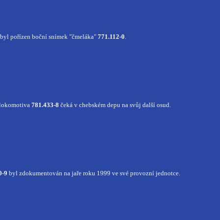
 byl pořízen boční snímek "čmeláka"
771.112-0
.
 lokomotiva
781.433-8
čeká v chebském depu na svůj další osud.
0-9
byl zdokumentován na jaře roku 1999 ve své provozní jednotce.