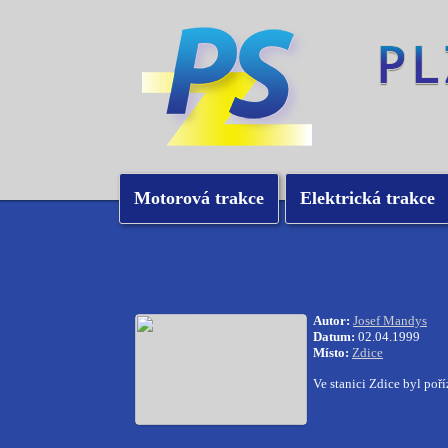
Motorová trakce
Elektrická trakce
Autor:
Josef Mandys
Datum:
02.04.1999
Místo:
Zdice
Ve stanici Zdice byl poř