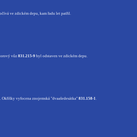
očívá ve zdickém depu, kam řadu let patřil.
torový vůz
831.215-9
byl odstaven ve zdickém depu.
t. Okříšky vyfocena znojemská "dvaašedesátka"
831.158-1
.