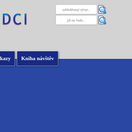
kazy
Kniha návštěv