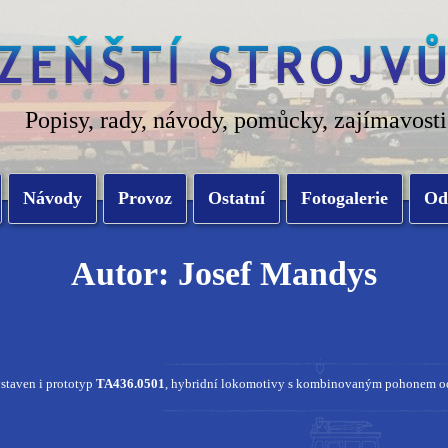
Popisy, rady, návody, pomůcky, zajímavosti
Návody
Provoz
Ostatní
Fotogalerie
Od
Autor: Josef Mandys
ystaven i prototyp
TA436.0501
, hybridní lokomotivy s kombinovaným pohonem od