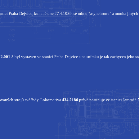
anici Praha-Dejvice, konané dne 27.4.1989, se mimo "asynchronu" a mnoha jiných z
72.001-8
byl vystaven ve stanici Praha-Dejvice
a na snímku je tak zachycen jeho s
hovaných strojů své řady. Lokomotiva
434.2186
právě posunuje ve stanici Jaroměř.