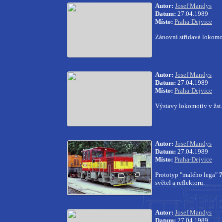
Autor:
Josef Mandys
Datum:
27.04.1989
Místo:
Praha-Dejvice
Zánovní střídavá lokom
Autor:
Josef Mandys
Datum:
27.04.1989
Místo:
Praha-Dejvice
Výstavy lokomotiv v žst.
Autor:
Josef Mandys
Datum:
27.04.1989
Místo:
Praha-Dejvice
Prototyp "malého lega"
světel a reflektoru.
Autor:
Josef Mandys
Datum:
27.04.1989