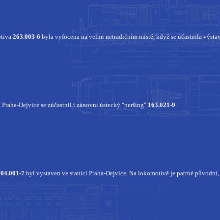
otiva
263.003-6
byla vyfocena na velmi netradičním místě, když se účastnila výsta
 Praha-Dejvice se zúčastnil i zánovní ústecký "peršing"
163.021-9
.
704.001-7
byl vystaven ve stanici Praha-Dejvice. Na lokomotivě je patrné původní