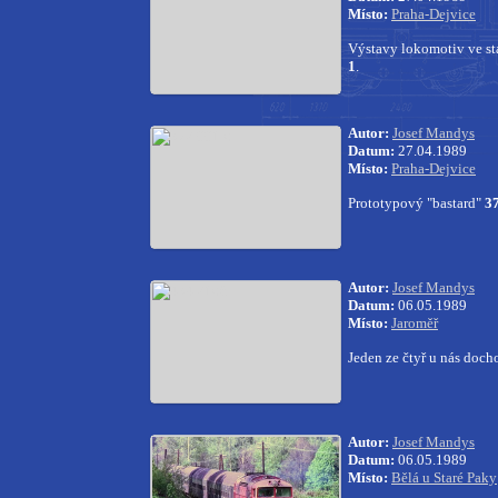
Místo:
Praha-Dejvice
Výstavy lokomotiv ve st
1
.
Autor:
Josef Mandys
Datum:
27.04.1989
Místo:
Praha-Dejvice
Prototypový "bastard"
3
Autor:
Josef Mandys
Datum:
06.05.1989
Místo:
Jaroměř
Jeden ze čtyř u nás doc
Autor:
Josef Mandys
Datum:
06.05.1989
Místo:
Bělá u Staré Paky