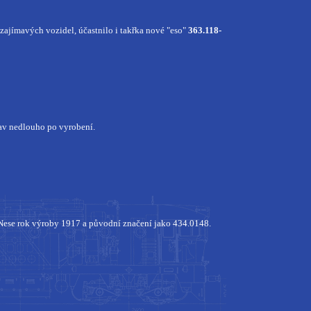
ajímavých vozidel, účastnilo i takřka nové "eso"
363.118-
tav nedlouho po vyrobení.
 Nese rok výroby 1917 a původní značení jako 434.0148.