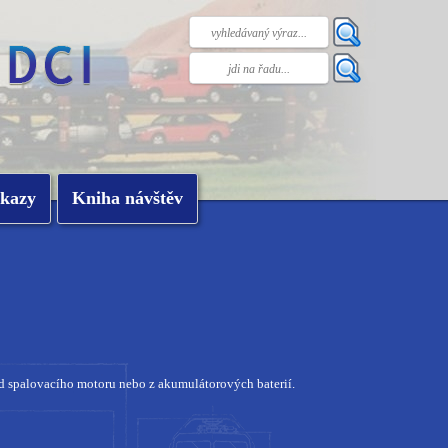
kazy
Kniha návštěv
 spalovacího motoru nebo z akumulátorových baterií.