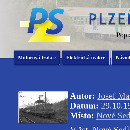
Popi
Motorová trakce
Elektrická trakce
Návo
Autor:
Josef Ma
Datum:
29.10.1
Místo:
Nové Sed
V žst. Nové Sedl