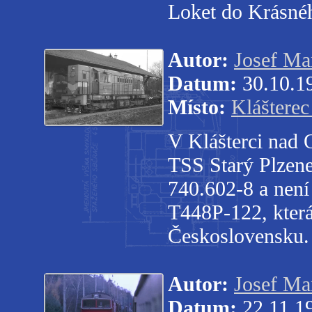
Loket do Krásné
Autor:
Josef Ma
Datum:
30.10.1
Místo:
Klášterec
V Klášterci nad 
TSS Starý Plzene
740.602-8 a není
T448P-122, která
Československu.
Autor:
Josef Ma
Datum:
22.11.1