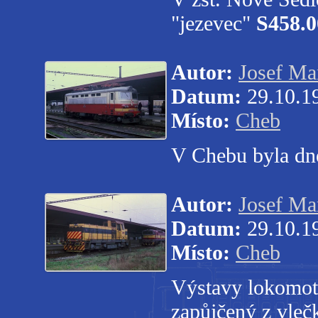
"jezevec"
S458.0
Autor:
Josef Ma
Datum:
29.10.1
Místo:
Cheb
V Chebu byla dn
Autor:
Josef Ma
Datum:
29.10.1
Místo:
Cheb
Výstavy lokomoti
zapůjčený z vle