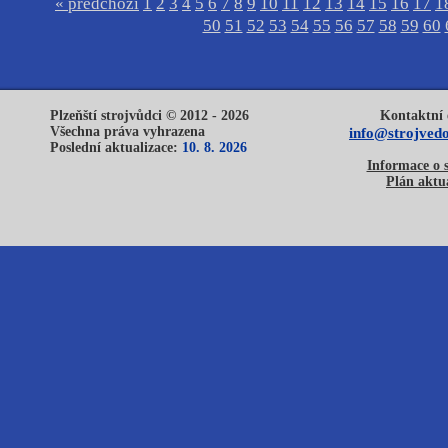
« předchozí
1
2
3
4
5
6
7
8
9
10
11
12
13
14
15
16
17
1
50
51
52
53
54
55
56
57
58
59
60
Plzeňští strojvůdci © 2012 - 2026
Kontaktní 
Všechna práva vyhrazena
info@strojvedo
Poslední aktualizace:
10. 8. 2026
Informace o 
Plán aktua