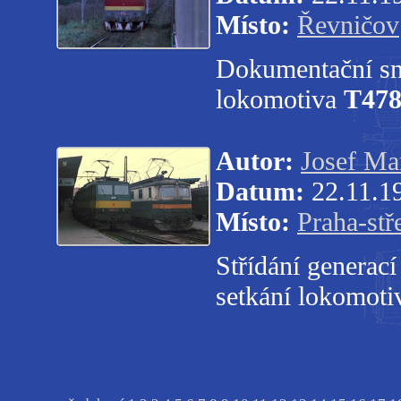
Místo:
Řevničov
Dokumentační sní
lokomotiva
T478
Autor:
Josef Ma
Datum:
22.11.1
Místo:
Praha-stř
Střídání generací
setkání lokomot