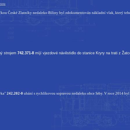
inou
kou České Zlatníky nedaleko Bíliny byl zdokumentován nákladní vlak, který teh
ný strojem
742.371-8
míjí vjezdové návěstidlo do stanice Kryry na trati z Žat
ovka"
242.202-0
uhání s rychlíkovou sopravou nedaleko obce Srby. V roce 2014 byl 