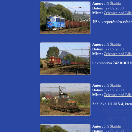
Autor:
Jiří Škalda
Datum:
27.09.2008
Místo:
Želenice nad Bíl
Již v korporátním nátěr
Autor:
Jiří Škalda
Datum:
27.09.2008
Místo:
Želenice nad Bíl
Lokomotiva
742.018-5
b
Autor:
Jiří Škalda
Datum:
27.09.2008
Místo:
Želenice nad Bíl
Žehlička
111.015-4
, kte
Autor:
Jiří Škalda
Datum:
27.09.2008