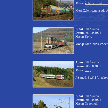
Místo:
Želenice nad Bíl
Mezi Želenicemi a odboč
Autor:
Jiří Škalda
Datum:
01.10.2008
Místo:
Kryry
Manipulační vlak vede
Autor:
Jiří Škalda
Datum:
05.10.2008
Místo:
Srby
Již značně sešlá "plech
Autor:
Jiří Škalda
Datum:
05.10.2008
Místo:
Nepomuk