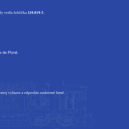
dy vedla žehlička
110.019-5
.
ce do Plzně.
stroj vyřazen a odprodán soukromé firmě.