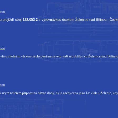
inou
u projíždí stroj
122.053-2
s vyrovnávkou úsekem Želenice nad Bílinou - České
inou
yla s uhelným vlakem zachycená na severu naší republiky - u Želenice nad Bílinou
inou
rá svým nátěrem připomíná dávné doby, byla zachycena jako Lv vlak u Želenic, když