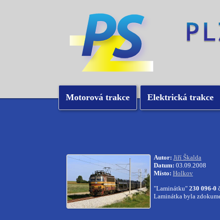
Motorová trakce
Elektrická trakce
Autor:
Jiří Škalda
Datum:
03.09.2008
Místo:
Holkov
"Laminátku"
230 096-0
č
Laminátka byla zdokument