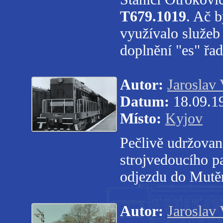
T679.1019
. Ač b
využívalo služeb
doplnění "es" řa
Autor:
Jaroslav 
Datum:
18.09.1
Místo:
Kyjov
Pečlivě udržova
strojvedoucího p
odjezdu do Mutě
Autor:
Jaroslav 