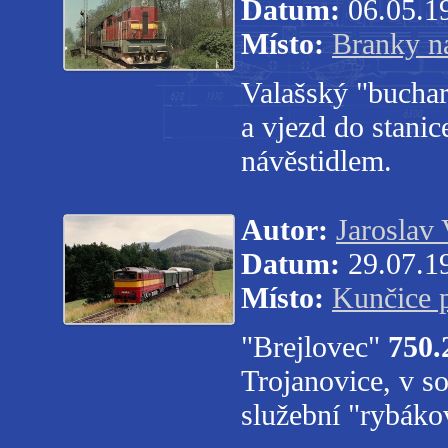
Datum:
06.05.1
Místo:
Branky n
Valašský "bucha
a vjezd do stan
návěstidlem.
Autor:
Jaroslav 
Datum:
29.07.1
Místo:
Kunčice 
"Brejlovec"
750.
Trojanovice, v s
služební "rybáko