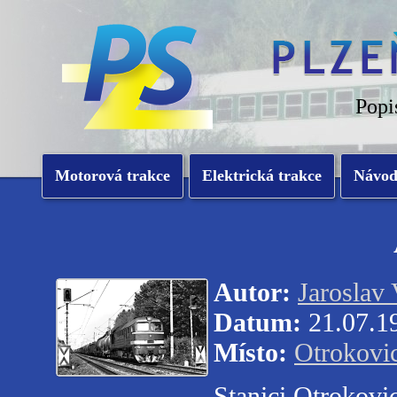
Popi
Motorová trakce
Elektrická trakce
Návo
Autor:
Jaroslav 
Datum:
21.07.1
Místo:
Otrokovi
Stanici Otrokovi