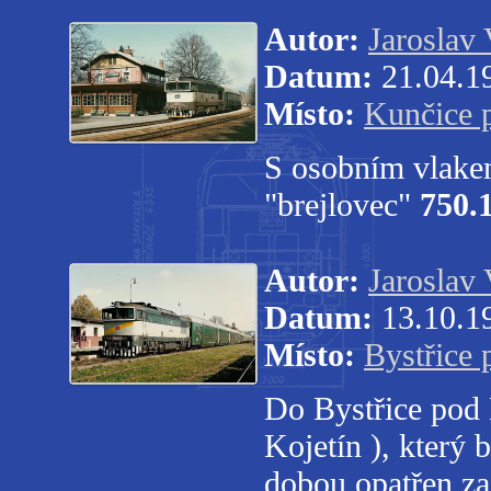
Autor:
Jaroslav 
Datum:
21.04.1
Místo:
Kunčice 
S osobním vlake
"brejlovec"
750.
Autor:
Jaroslav 
Datum:
13.10.1
Místo:
Bystřice
Do Bystřice pod 
Kojetín ), který
dobou opatřen z