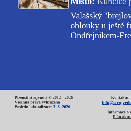
Místo:
Kunčice 
Valašský "brejlo
oblouky u ještě 
Ondřejníkem-Fre
Plzeňští strojvůdci © 2012 - 2026
Kontaktní 
Všechna práva vyhrazena
info@strojvedo
Poslední aktualizace:
3. 8. 2026
Informace o 
Plán aktua