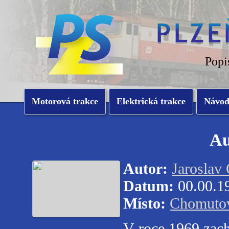
Popi
Motorová trakce
Elektrická trakce
Návo
Au
Autor:
Jaroslav
Datum:
00.00.1
Místo:
Chomuto
V roce 1969 zach