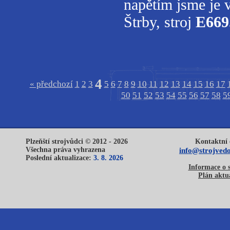
napětím jsme je 
Štrby, stroj
E669
4
« předchozí
1
2
3
5
6
7
8
9
10
11
12
13
14
15
16
17
50
51
52
53
54
55
56
57
58
5
Plzeňští strojvůdci © 2012 - 2026
Kontaktní 
Všechna práva vyhrazena
info@strojvedo
Poslední aktualizace:
3. 8. 2026
Informace o 
Plán aktua