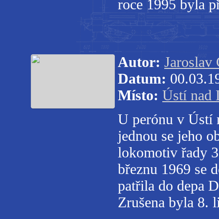
roce 1995 byla p
Autor:
Jaroslav
Datum:
00.03.1
Místo:
Ústí nad 
U perónu v Ústí 
jednou se jeho o
lokomotiv řady 3
březnu 1969 se d
patřila do depa 
Zrušena byla 8. 