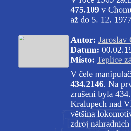
475.109
v Chomut
až do 5. 12. 197
Autor:
Jaroslav
Datum:
00.02.1
Místo:
Teplice z
V čele manipulač
434.2146
. Na pr
zrušení byla 434
Kralupech nad Vl
většina lokomotiv
zdroj náhradních