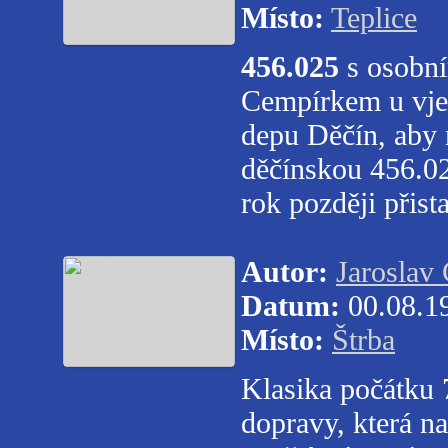
Místo:
Teplice
456.025
s osobn
Cempírkem u vjez
depu Děčín, aby 
děčínskou 456.02
rok později přist
Autor:
Jaroslav
Datum:
00.08.1
Místo:
Štrba
Klasika počátku 7
dopravy, která n