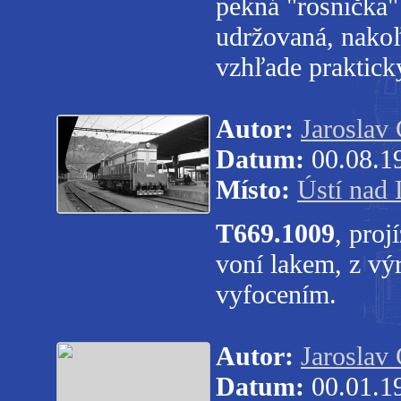
pekná "rosnička
udržovaná, nakoľ
vzhľade praktick
Autor:
Jaroslav
Datum:
00.08.1
Místo:
Ústí nad 
T669.1009
, proj
voní lakem, z vý
vyfocením.
Autor:
Jaroslav
Datum:
00.01.1