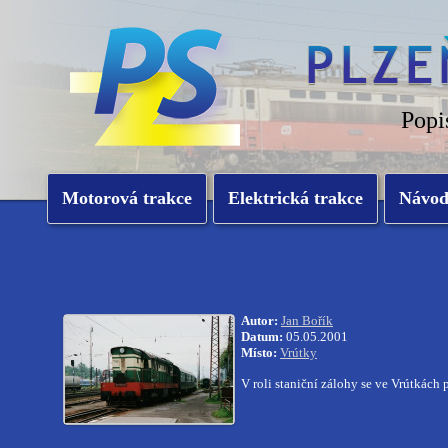
Popi
Motorová trakce
Elektrická trakce
Návo
Autor:
Jan Bořík
Datum:
05.05.2001
Místo:
Vrútky
V roli staniční zálohy se ve Vrútkách 