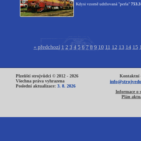
Kdysi vzorně udržovaná "perla"
753.3
« předchozí
1
2
3
4
5
6
7
8
9
10
11
12
13
14
15
Plzeňští strojvůdci © 2012 - 2026
Kontaktní 
Všechna práva vyhrazena
info@strojvedo
Poslední aktualizace:
3. 8. 2026
Informace o 
Plán aktua