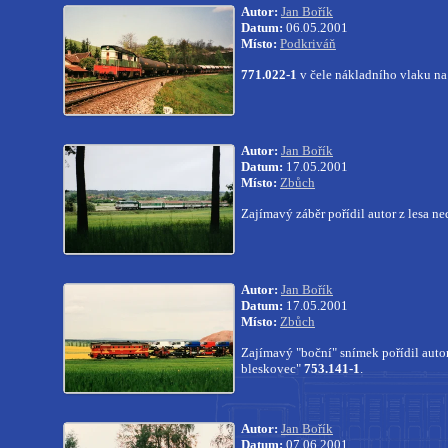
Autor:
Jan Bořík
Datum:
06.05.2001
Místo:
Podkriváň
771.022-1
v čele nákladního vlaku na
Autor:
Jan Bořík
Datum:
17.05.2001
Místo:
Zbůch
Zajímavý záběr pořídil autor z lesa 
Autor:
Jan Bořík
Datum:
17.05.2001
Místo:
Zbůch
Zajímavý "boční" snímek pořídil autor
bleskovec"
753.141-1
.
Autor:
Jan Bořík
Datum:
07.06.2001