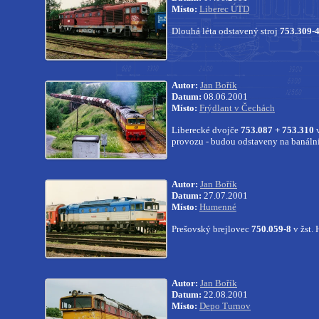
Místo:
Liberec ÚTD
Dlouhá léta odstavený stroj
753.309-
Autor:
Jan Bořík
Datum:
08.06.2001
Místo:
Frýdlant v Čechách
Liberecké dvojče
753.087 + 753.310
v
provozu - budou odstaveny na banální
Autor:
Jan Bořík
Datum:
27.07.2001
Místo:
Humenné
Prešovský brejlovec
750.059-8
v žst.
Autor:
Jan Bořík
Datum:
22.08.2001
Místo:
Depo Turnov