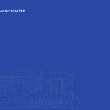
m vozňom
820.056-0
.