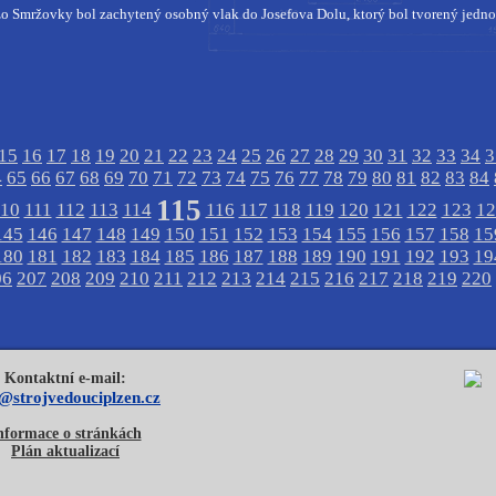
o Smržovky bol zachytený osobný vlak do Josefova Dolu, ktorý bol tvorený jedn
15
16
17
18
19
20
21
22
23
24
25
26
27
28
29
30
31
32
33
34
3
4
65
66
67
68
69
70
71
72
73
74
75
76
77
78
79
80
81
82
83
84
115
110
111
112
113
114
116
117
118
119
120
121
122
123
12
145
146
147
148
149
150
151
152
153
154
155
156
157
158
15
180
181
182
183
184
185
186
187
188
189
190
191
192
193
19
06
207
208
209
210
211
212
213
214
215
216
217
218
219
220
Kontaktní e-mail:
o@strojvedouciplzen.cz
nformace o stránkách
Plán aktualizací