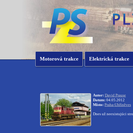
Motorová trakce
Elektrická trakce
Autor:
David Prause
Datum:
04.05.2012
Místo:
Praha-Uhříněves
Dnes už neexistujúci str