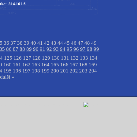
otkou
814.161-6
.
5
36
37
38
39
40
41
42
43
44
45
46
47
48
49
85
86
87
88
89
90
91
92
93
94
95
96
97
98
99
4
125
126
127
128
129
130
131
132
133
134
9
160
161
162
163
164
165
166
167
168
169
4
195
196
197
198
199
200
201
202
203
204
další »