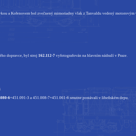
vkou a Kořenovem bol zvečnený mimoriadny vlak z Tanvaldu vedený motorový
ého dopravce, byl stroj
162.112-7
vyfotografován na hlavním nádraží v Praze.
ň
.080-6
+451.091-3 a 451.008-7+451.061-6 smutne postávali v libeňském depu.