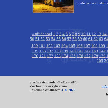
Chvíľu pred odchodom z
« předchozí
1
2
3
4
5
6
7
8
9
10
11
12
13
14
50
51
52
53
54
55
56
57
58
59
60
61
62
63
6
100
101
102
103
104
105
106
107
108
109
135
136
137
138
139
140
141
142
143
144
170
171
172
173
174
175
176
177
178
179
205
2
Plzeňští strojvůdci © 2012 - 2026
Všechna práva vyhrazena
inf
Poslední aktualizace:
3. 8. 2026
I