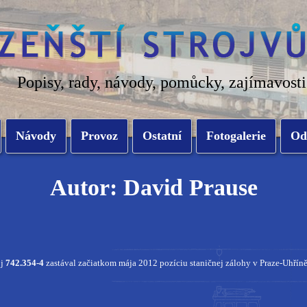
Popisy, rady, návody, pomůcky, zajímavosti
Návody
Provoz
Ostatní
Fotogalerie
Od
Autor: David Prause
oj
742.354-4
zastával začiatkom mája 2012 pozíciu staničnej zálohy v Praze-Uhříněvs