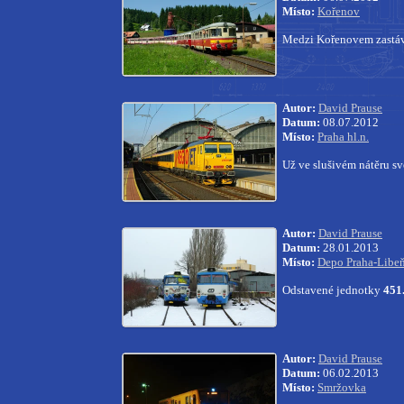
Místo:
Kořenov
Medzi Kořenovem zastá
Autor:
David Prause
Datum:
08.07.2012
Místo:
Praha hl.n.
Už ve slušivém nátěru sv
Autor:
David Prause
Datum:
28.01.2013
Místo:
Depo Praha-Libe
Odstavené jednotky
451
Autor:
David Prause
Datum:
06.02.2013
Místo:
Smržovka