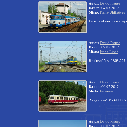
Autor:
David Prause
Datum:
04.05.2012
Místo:
Praha-Uhříněves
Do už zrekonštruovanej 
Autor:
David Prause
Datum:
09.05.2012
Místo:
Praha-Libeň
Brněnské "eso"
363.002-
Autor:
David Prause
Datum:
06.07.2012
Místo:
Kořenov
"Singrovka"
M240.0057
Autor:
David Prause
Datum:
06.07.2012