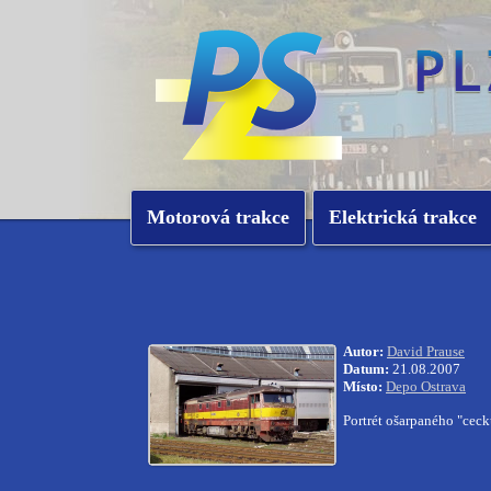
Motorová trakce
Elektrická trakce
Autor:
David Prause
Datum:
21.08.2007
Místo:
Depo Ostrava
Portrét ošarpaného "cec