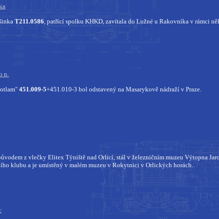
ka
šinka
T211.0586
, patřící spolku KHKD, zavítala do Lužné u Rakovníka v rámci ně
 n.
botlam"
451.009-5
+451.010-3 bol odstavený na Masarykově nádraží v Praze.
 původem z vlečky Elitex Týniště nad Orlicí, stál v železničním muzeu Výtopna Jaro
ího klubu a je umístěný v malém muzeu v Rokytnici v Orlických horách.
c