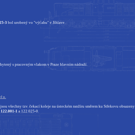
25-3
bol urobený vo "výťahu" v Jihlave.
hytený s pracovným vlakom v Praze hlavním nádraží.
ř.n.
y jsou všechny tzv. čekací koleje na ústeckém ranžíru směrem ku Střekovu obsaze
,
122.001-1
a 122.025-0.