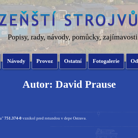
Popisy, rady, návody, pomůcky, zajímavosti
Návody
Provoz
Ostatní
Fotogalerie
Od
Autor: David Prause
ku"
751.374-0
vznikol pred rotundou v depe Ostrava.