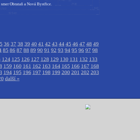
 smer Obrataň a Nová Bystřice.
5
36
37
38
39
40
41
42
43
44
45
46
47
48
49
4
85
86
87
88
89
90
91
92
93
94
95
96
97
98
3
124
125
126
127
128
129
130
131
132
133
8
159
160
161
162
163
164
165
166
167
168
3
194
195
196
197
198
199
200
201
202
203
20
další »