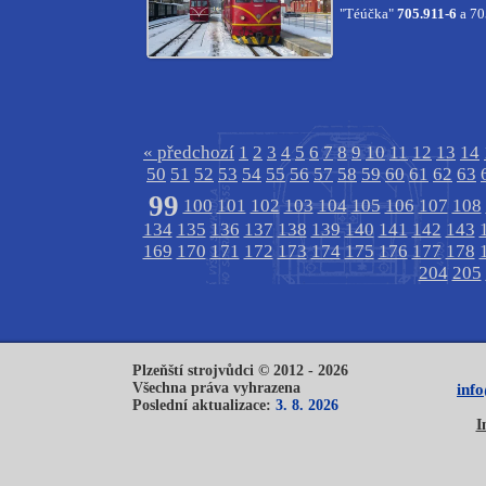
"Téúčka"
705.911-6
a 70
« předchozí
1
2
3
4
5
6
7
8
9
10
11
12
13
14
50
51
52
53
54
55
56
57
58
59
60
61
62
63
99
100
101
102
103
104
105
106
107
108
134
135
136
137
138
139
140
141
142
143
169
170
171
172
173
174
175
176
177
178
204
205
Plzeňští strojvůdci © 2012 - 2026
Všechna práva vyhrazena
inf
Poslední aktualizace:
3. 8. 2026
I