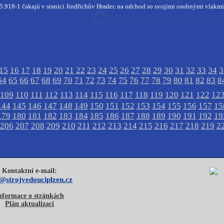
5.918-1 čakajú v stanici Jindřichův Hradec na odchod so svojimi osobnými vlakmi
15
16
17
18
19
20
21
22
23
24
25
26
27
28
29
30
31
32
33
34
3
64
65
66
67
68
69
70
71
72
73
74
75
76
77
78
79
80
81
82
83
8
109
110
111
112
113
114
115
116
117
118
119
120
121
122
12
144
145
146
147
148
149
150
151
152
153
154
155
156
157
15
179
180
181
182
183
184
185
186
187
188
189
190
191
192
19
206
207
208
209
210
211
212
213
214
215
216
217
218
219
2
Kontaktní e-mail:
o@strojvedouciplzen.cz
nformace o stránkách
Plán aktualizací