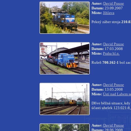
Autor:
David Prause
Datum:
23.09.2007
Místo:
Jihlava
Pekný záber stroja
210.0
Autor:
David Prause
Datum:
17.03.2008
Místo:
Praha hl.n.
Rušeň
700.162
-1
bol zac
Autor:
David Prause
Datum:
13.05.2008
Místo:
Ústí nad Labem se
Dříve běžná situace, kd
účasti uhelek 123.021-8
Autor:
David Prause
Datum:
28.06.2008