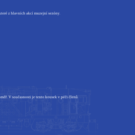
které z hlavních akcí muzejní sezóny.
měř. V současnosti je tento kousek v péči členů