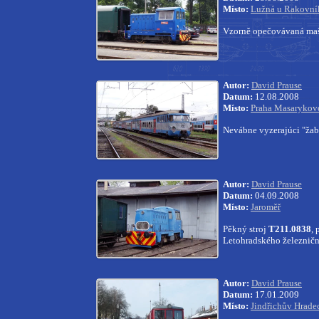
Místo:
Lužná u Rakovní
Vzorně opečovávaná ma
Autor:
David Prause
Datum:
12.08.2008
Místo:
Praha Masarykovo
Nevábne vyzerajúci "ža
Autor:
David Prause
Datum:
04.09.2008
Místo:
Jaroměř
Pěkný stroj
T211.0838
,
Letohradského železničn
Autor:
David Prause
Datum:
17.01.2009
Místo:
Jindřichův Hrade