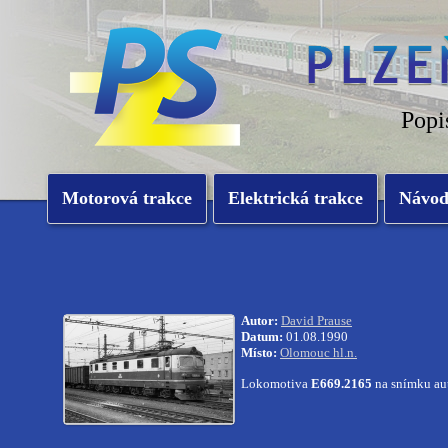
Popi
Motorová trakce
Elektrická trakce
Návo
Autor:
David Prause
Datum:
01.08.1990
Místo:
Olomouc hl.n.
Lokomotiva
E669.2165
na snímku aut