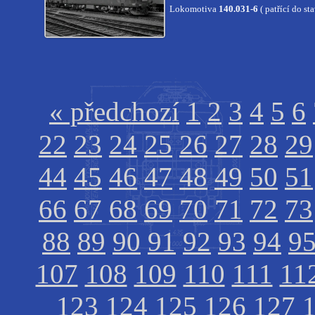
Lokomotiva
140.031-6
( patřící do s
« předchozí
1
2
3
4
5
6
22
23
24
25
26
27
28
29
44
45
46
47
48
49
50
51
66
67
68
69
70
71
72
73
88
89
90
91
92
93
94
9
107
108
109
110
111
11
123
124
125
126
127