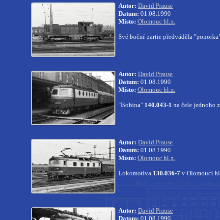
Autor:
David Prause
Datum:
01.08.1990
Místo:
Olomouc hl.n.
Své boční partie předváděla "ponorka
Autor:
David Prause
Datum:
01.08.1990
Místo:
Olomouc hl.n.
"Bobina"
140.043-1
na čele jednoho 
Autor:
David Prause
Datum:
01.08.1990
Místo:
Olomouc hl.n.
Lokomotiva
130.036-7
v Olomouci hl
Autor:
David Prause
Datum:
01.08.1990