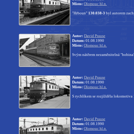
Místo:
Olomouc hl.n.
"Hrboun"
130.038-3
byl autorem zach
Autor:
David Prause
Datum:
01.08.1990
Místo:
Olomouc hl.n.
Svým nátěrem nezaměnitelná "bobina
Autor:
David Prause
Datum:
01.08.1990
Místo:
Olomouc hl.n.
S rychlíkem se rozjížděla lokomotiva
Autor:
David Prause
Datum:
01.08.1990
Místo:
Olomouc hl.n.