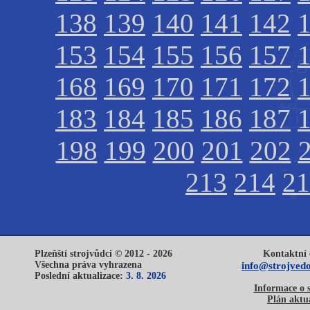
138
139
140
141
142
153
154
155
156
157
168
169
170
171
172
183
184
185
186
187
198
199
200
201
202
213
214
21
Plzeňští strojvůdci © 2012 - 2026
Kontaktní 
Všechna práva vyhrazena
info@strojvedo
Poslední aktualizace:
3. 8. 2026
Informace o 
Plán aktua