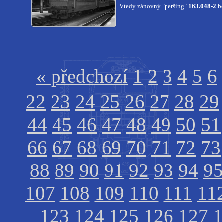
Vtedy zánovný "peršing"
163.048-2
bo
« předchozí
1
2
3
4
5
6
22
23
24
25
26
27
28
29
44
45
46
47
48
49
50
51
66
67
68
69
70
71
72
73
88
89
90
91
92
93
94
9
107
108
109
110
111
11
123
124
125
126
127