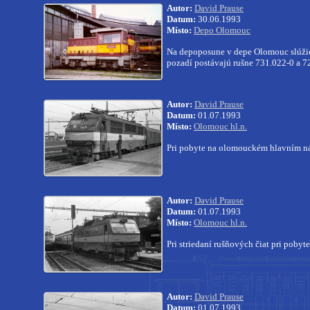
Autor:
David Prause
Datum:
30.06.1993
Místo:
Depo Olomouc
Na depoposune v depe Olomouc slúžie
pozadí postávajú rušne 731.022-0 a 7
Autor:
David Prause
Datum:
01.07.1993
Místo:
Olomouc hl.n.
Pri pobyte na olomouckém hlavním ná
Autor:
David Prause
Datum:
01.07.1993
Místo:
Olomouc hl.n.
Pri striedaní rušňových čiat pri poby
Autor:
David Prause
Datum:
01.07.1993