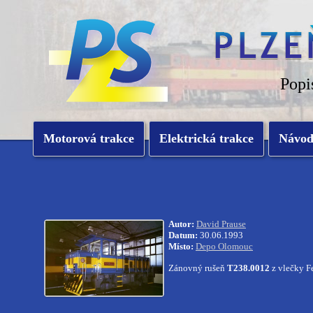
Popi
Motorová trakce
Elektrická trakce
Návo
Autor:
David Prause
Datum:
30.06.1993
Místo:
Depo Olomouc
Zánovný rušeň
T238.0012
z vlečky F