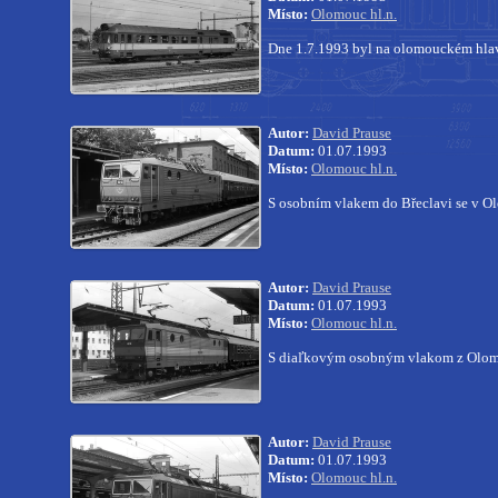
Místo:
Olomouc hl.n.
Dne 1.7.1993 byl na olomouckém hla
Autor:
David Prause
Datum:
01.07.1993
Místo:
Olomouc hl.n.
S osobním vlakem do Břeclavi se v Ol
Autor:
David Prause
Datum:
01.07.1993
Místo:
Olomouc hl.n.
S diaľkovým osobným vlakom z Olomou
Autor:
David Prause
Datum:
01.07.1993
Místo:
Olomouc hl.n.