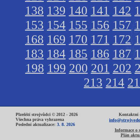
138
139
140
141
142
153
154
155
156
157
168
169
170
171
172
183
184
185
186
187
198
199
200
201
202
213
214
21
Plzeňští strojvůdci © 2012 - 2026
Kontaktní 
Všechna práva vyhrazena
info@strojvedo
Poslední aktualizace:
3. 8. 2026
Informace o 
Plán aktua