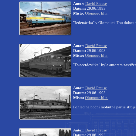
Autor:
David Prause
Datum:
29.06.1993
Místo:
Olomouc hl.n.
"Jedenáctka" v Olomouci. Tou dobou v
Autor:
David Prause
Datum:
29.06.1993
Místo:
Olomouc hl.n.
"Dvacetdevítka" byla autorem zastiž
Autor:
David Prause
Datum:
29.06.1993
Místo:
Olomouc hl.n.
Pohled na boční mohutné partie stroj
Autor:
David Prause
Datum:
29.06.1993