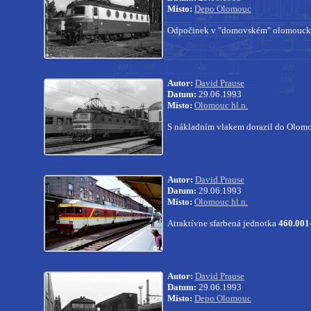
Místo:
Depo Olomouc
Odpočinek v "domovském" olomouck
Autor:
David Prause
Datum:
29.06.1993
Místo:
Olomouc hl.n.
S nákladním vlakem dorazil do Olomo
Autor:
David Prause
Datum:
29.06.1993
Místo:
Olomouc hl.n.
Atraktívne sfarbená jednotka
460.001
Autor:
David Prause
Datum:
29.06.1993
Místo:
Depo Olomouc