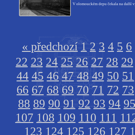
V olomouckém depu čekala na další v
« předchozí
1
2
3
4
5
6
22
23
24
25
26
27
28
29
44
45
46
47
48
49
50
51
66
67
68
69
70
71
72
73
88
89
90
91
92
93
94
9
107
108
109
110
111
11
123
124
125
126
127