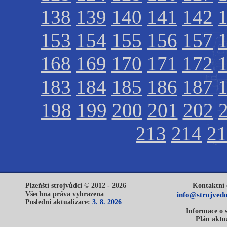
138
139
140
141
142
153
154
155
156
157
168
169
170
171
172
183
184
185
186
187
198
199
200
201
202
213
214
21
Plzeňští strojvůdci © 2012 - 2026
Kontaktní 
Všechna práva vyhrazena
info@strojvedo
Poslední aktualizace:
3. 8. 2026
Informace o 
Plán aktua