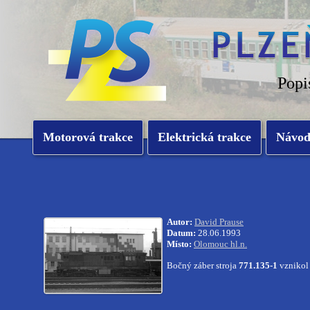
Popi
Motorová trakce
Elektrická trakce
Návo
Autor:
David Prause
Datum:
28.06.1993
Místo:
Olomouc hl.n.
Bočný záber stroja
771.135-1
vznikol