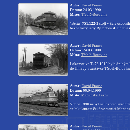
Autor:
David Prause
Datum:
24.03.1990
Místo:
Třebíč-Borovina
"Berta"
751.122-3
stojí v čele osobníh
běžné vozy řady Bp z dom.st. Jihlava
Autor:
David Prause
Datum:
24.03.1990
Místo:
Třebíč-Borovina
Lokomotiva T478.1019 byla druhým k
do Jihlavy v zastávce Třebíč-Borovina
Autor:
David Prause
Datum:
00.04.1990
Místo:
Mariánské Lázně
V roce 1990 nebyl na lokomotivách řad
snímku autora čeká ve stanici Marián
Autor:
David Prause