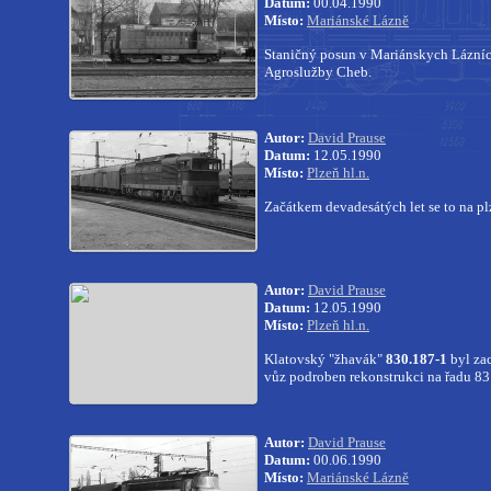
Datum:
00.04.1990
Místo:
Mariánské Lázně
Staničný posun v Mariánskych Lázníc
Agroslužby Cheb.
Autor:
David Prause
Datum:
12.05.1990
Místo:
Plzeň hl.n.
Začátkem devadesátých let se to na pl
Autor:
David Prause
Datum:
12.05.1990
Místo:
Plzeň hl.n.
Klatovský "žhavák"
830.187-1
byl za
vůz podroben rekonstrukci na řadu 83
Autor:
David Prause
Datum:
00.06.1990
Místo:
Mariánské Lázně