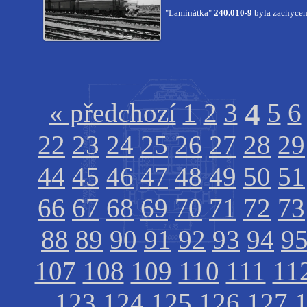
"Laminátka"
240.010-9
byla zachycen
4
« předchozí
1
2
3
5
6
22
23
24
25
26
27
28
29
44
45
46
47
48
49
50
51
66
67
68
69
70
71
72
73
88
89
90
91
92
93
94
9
107
108
109
110
111
11
123
124
125
126
127