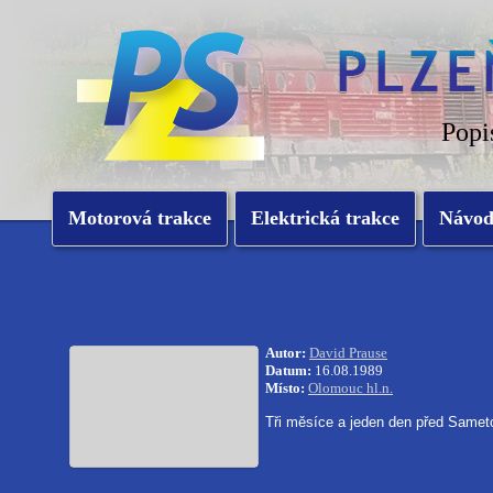
Popi
Motorová trakce
Elektrická trakce
Návo
Autor:
David Prause
Datum:
16.08.1989
Místo:
Olomouc hl.n.
Tři měsíce a jeden den před Sameto