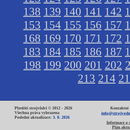
138
139
140
141
142
153
154
155
156
157
168
169
170
171
172
183
184
185
186
187
198
199
200
201
202
213
214
21
Plzeňští strojvůdci © 2012 - 2026
Kontaktní 
Všechna práva vyhrazena
info@strojvedo
Poslední aktualizace:
3. 8. 2026
Informace o 
Plán aktua