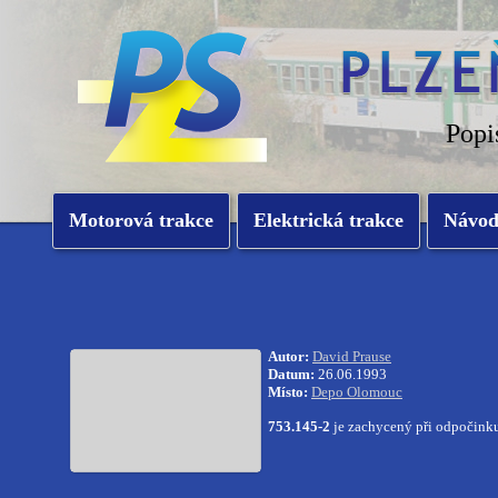
Popi
Motorová trakce
Elektrická trakce
Návo
Autor:
David Prause
Datum:
26.06.1993
Místo:
Depo Olomouc
753.145-2
je zachycený při odpočin