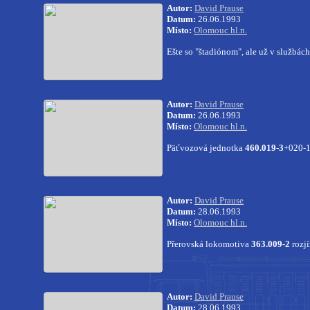
Autor:
David Prause
Datum:
26.06.1993
Místo:
Olomouc hl.n.
Ešte so "štadiónom", ale už v službác
Autor:
David Prause
Datum:
26.06.1993
Místo:
Olomouc hl.n.
Päťvozová jednotka
460.019-3
+020-1
Autor:
David Prause
Datum:
28.06.1993
Místo:
Olomouc hl.n.
Přerovská lokomotiva
363.009-2
rozj
Autor:
David Prause
Datum:
28.06.1993