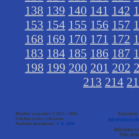
138
139
140
141
142
153
154
155
156
157
168
169
170
171
172
183
184
185
186
187
198
199
200
201
202
213
214
21
Plzeňští strojvůdci © 2012 - 2026
Kontaktní 
Všechna práva vyhrazena
info@strojvedo
Poslední aktualizace:
3. 8. 2026
Informace o 
Plán aktua