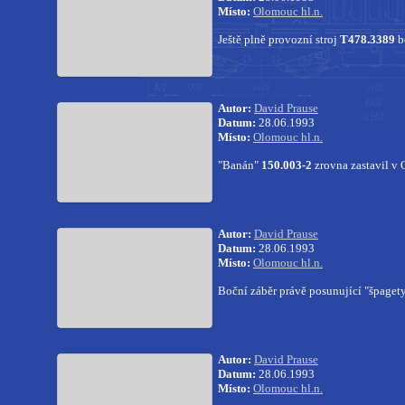
Místo:
Olomouc hl.n.
Ještě plně provozní stroj
T478.3389
b
Autor:
David Prause
Datum:
28.06.1993
Místo:
Olomouc hl.n.
"Banán"
150.003-2
zrovna zastavil v
Autor:
David Prause
Datum:
28.06.1993
Místo:
Olomouc hl.n.
Boční záběr právě posunující "špaget
Autor:
David Prause
Datum:
28.06.1993
Místo:
Olomouc hl.n.