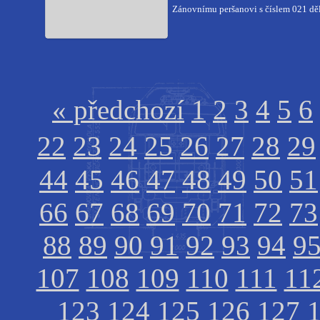
Zánovnímu peršanovi s číslem 021 děl
« předchozí
1
2
3
4
5
6
22
23
24
25
26
27
28
29
44
45
46
47
48
49
50
51
66
67
68
69
70
71
72
73
88
89
90
91
92
93
94
9
107
108
109
110
111
11
123
124
125
126
127