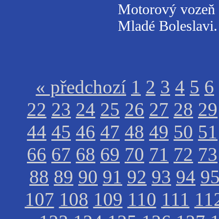
Motorový vozeň
Mladé Boleslavi.
« předchozí
1
2
3
4
5
6
22
23
24
25
26
27
28
29
44
45
46
47
48
49
50
51
66
67
68
69
70
71
72
73
88
89
90
91
92
93
94
9
107
108
109
110
111
11