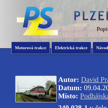
Popi
Motorová trakce
Elektrická trakce
Návo
Autor:
David Pr
Datum:
09.04.2
Místo:
Podhájsk
240.028-1
v čele