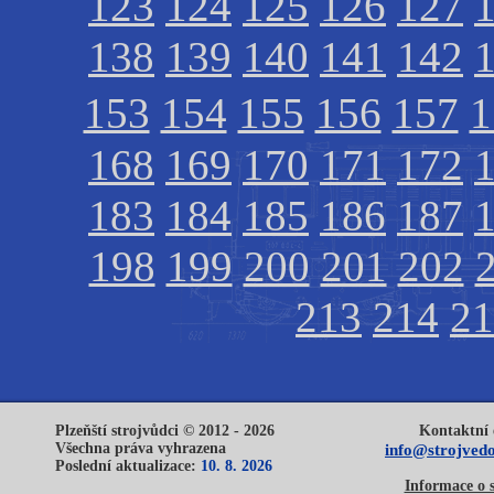
123
124
125
126
127
138
139
140
141
142
153
154
155
156
157
1
168
169
170
171
172
183
184
185
186
187
198
199
200
201
202
213
214
21
Plzeňští strojvůdci © 2012 - 2026
Kontaktní 
Všechna práva vyhrazena
info@strojvedo
Poslední aktualizace:
10. 8. 2026
Informace o 