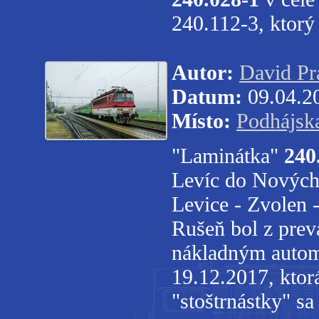
240.112-3, ktorý
Autor:
David Pr
Datum:
09.04.2
Místo:
Podhájsk
"Laminátka"
240
Levíc do Nových
Levice - Zvolen 
Rušeň bol z prev
nákladným autom
19.12.2017, ktor
"stoštrnástky" sa