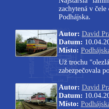
Najstaršia "lam
zachytená v čel
Podhájska.
Autor:
David Pr
Datum:
10.04.2
Místo:
Podhájsk
Už trochu "olezl
zabezpečovala po
Autor:
David Pr
Datum:
10.04.2
Místo:
Podhájsk