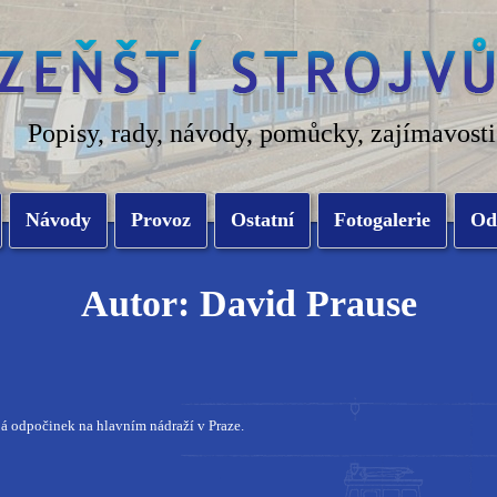
Popisy, rady, návody, pomůcky, zajímavosti
Návody
Provoz
Ostatní
Fotogalerie
Od
Autor: David Prause
á odpočinek na hlavním nádraží v Praze.