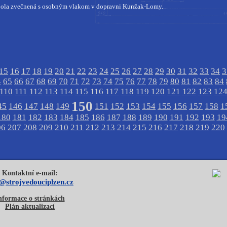
ola zvečnená s osobným vlakom v dopravni Kunžak-Lomy.
15
16
17
18
19
20
21
22
23
24
25
26
27
28
29
30
31
32
33
34
3
4
65
66
67
68
69
70
71
72
73
74
75
76
77
78
79
80
81
82
83
84
110
111
112
113
114
115
116
117
118
119
120
121
122
123
12
150
45
146
147
148
149
151
152
153
154
155
156
157
158
1
180
181
182
183
184
185
186
187
188
189
190
191
192
193
19
06
207
208
209
210
211
212
213
214
215
216
217
218
219
220
Kontaktní e-mail:
o@strojvedouciplzen.cz
nformace o stránkách
Plán aktualizací