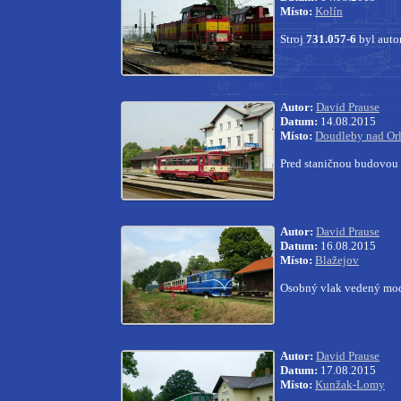
Místo:
Kolín
Stroj
731.057-6
byl auto
Autor:
David Prause
Datum:
14.08.2015
Místo:
Doudleby nad Orl
Pred staničnou budovou 
Autor:
David Prause
Datum:
16.08.2015
Místo:
Blažejov
Osobný vlak vedený mo
Autor:
David Prause
Datum:
17.08.2015
Místo:
Kunžak-Lomy