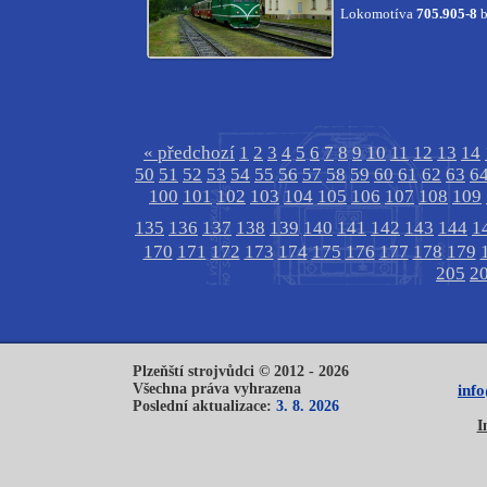
Lokomotíva
705.905-8
b
« předchozí
1
2
3
4
5
6
7
8
9
10
11
12
13
14
50
51
52
53
54
55
56
57
58
59
60
61
62
63
6
100
101
102
103
104
105
106
107
108
109
135
136
137
138
139
140
141
142
143
144
1
170
171
172
173
174
175
176
177
178
179
205
2
Plzeňští strojvůdci © 2012 - 2026
Všechna práva vyhrazena
inf
Poslední aktualizace:
3. 8. 2026
I