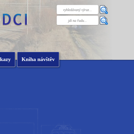
kazy
Kniha návštěv