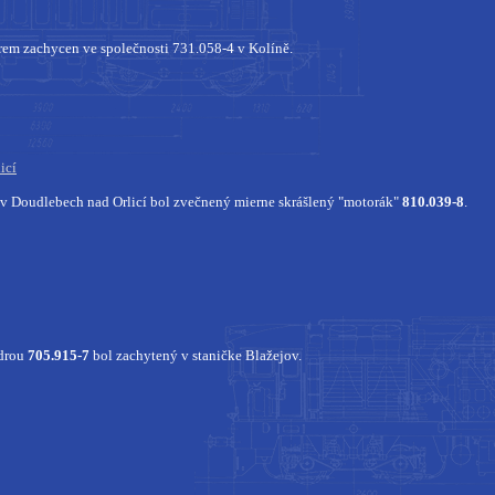
rem zachycen ve společnosti 731.058-4 v Kolíně.
icí
v Doudlebech nad Orlicí bol zvečnený mierne skrášlený "motorák"
810.039-8
.
drou
705.915-7
bol zachytený v staničke Blažejov.