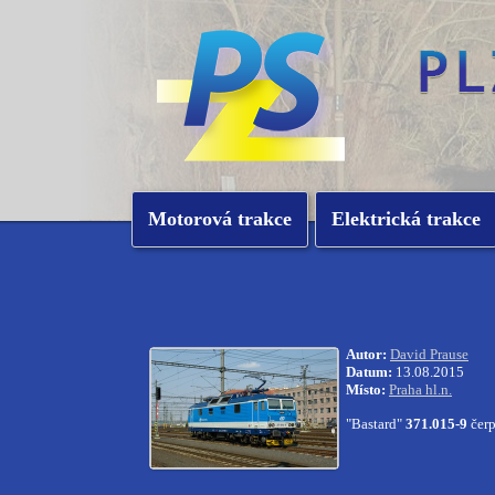
Motorová trakce
Elektrická trakce
Autor:
David Prause
Datum:
13.08.2015
Místo:
Praha hl.n.
"Bastard"
371.015-9
čerp