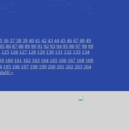
5
36
37
38
39
40
41
42
43
44
45
46
47
48
49
85
86
87
88
89
90
91
92
93
94
95
96
97
98
99
4
125
126
127
128
129
130
131
132
133
134
59
160
161
162
163
164
165
166
167
168
169
4
195
196
197
198
199
200
201
202
203
204
další »