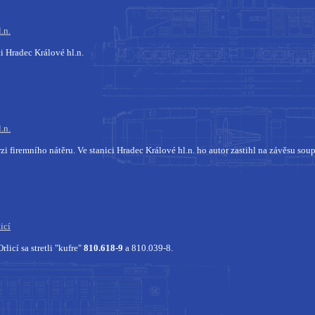
.n.
ci Hradec Králové hl.n.
.n.
zi firemního nátěru. Ve stanici Hradec Králové hl.n. ho autor zastihl na závěsu soup
icí
licí sa stretli "kufre"
810.618-9
a 810.039-8.