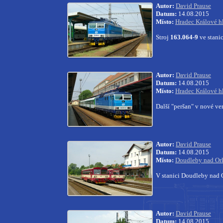
Autor:
David Prause
Datum:
14.08.2015
Místo:
Hradec Králové hl
Stroj
163.064-9
ve stani
Autor:
David Prause
Datum:
14.08.2015
Místo:
Hradec Králové hl
Další "peršan" v nové ver
Autor:
David Prause
Datum:
14.08.2015
Místo:
Doudleby nad Orl
V stanici Doudleby nad Or
Autor:
David Prause
Datum:
14.08.2015