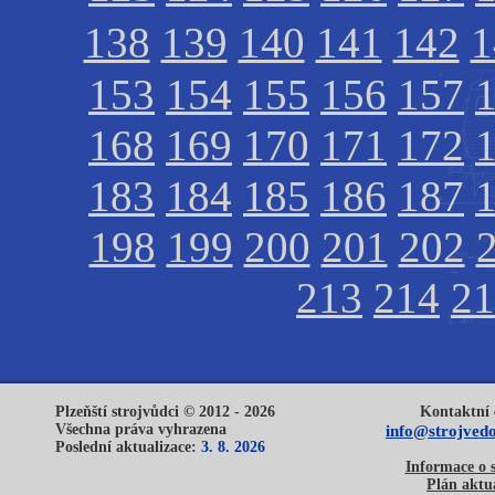
138
139
140
141
142
1
153
154
155
156
157
168
169
170
171
172
183
184
185
186
187
198
199
200
201
202
213
214
21
Plzeňští strojvůdci © 2012 - 2026
Kontaktní 
Všechna práva vyhrazena
info@strojvedo
Poslední aktualizace:
3. 8. 2026
Informace o 
Plán aktua