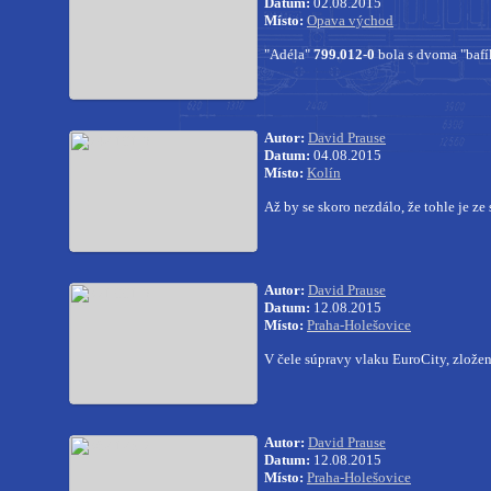
Datum:
02.08.2015
Místo:
Opava východ
"Adéla"
799.012-0
bola s dvoma "baf
Autor:
David Prause
Datum:
04.08.2015
Místo:
Kolín
Až by se skoro nezdálo, že tohle je ze 
Autor:
David Prause
Datum:
12.08.2015
Místo:
Praha-Holešovice
V čele súpravy vlaku EuroCity, zlož
Autor:
David Prause
Datum:
12.08.2015
Místo:
Praha-Holešovice