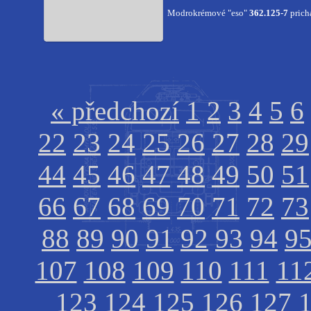
Modrokrémové "eso"
362.125-7
prich
« předchozí
1
2
3
4
5
6
22
23
24
25
26
27
28
29
44
45
46
47
48
49
50
51
66
67
68
69
70
71
72
73
88
89
90
91
92
93
94
9
107
108
109
110
111
11
123
124
125
126
127