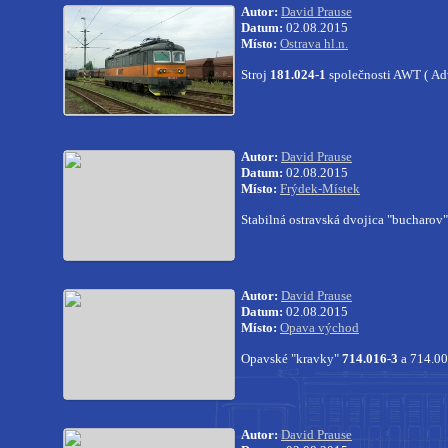
Autor:
David Prause
Datum:
02.08.2015
Místo:
Ostrava hl.n.
Stroj
181.024-1
společnosti AWT ( Adv
Autor:
David Prause
Datum:
02.08.2015
Místo:
Frýdek-Místek
Stabilná ostravská dvojica "bucharov
Autor:
David Prause
Datum:
02.08.2015
Místo:
Opava východ
Opavské "kravky"
714.016-3
a 714.00
Autor:
David Prause