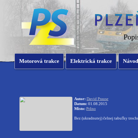
Popi
Motorová trakce
Elektrická trakce
Návo
Autor:
David Prause
Datum:
01.08.2015
Místo:
Pržno
Bez (ukradnutej) čelnej tabuľky tro