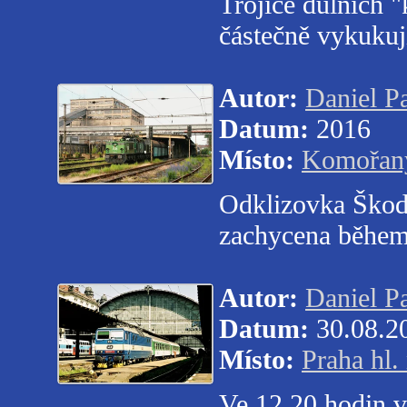
Trojice důlních 
částečně vykukuj
Autor:
Daniel P
Datum:
2016
Místo:
Komořan
Odklizovka Škoda
zachycena během
Autor:
Daniel P
Datum:
30.08.2
Místo:
Praha hl. 
Ve 12.20 hodin v