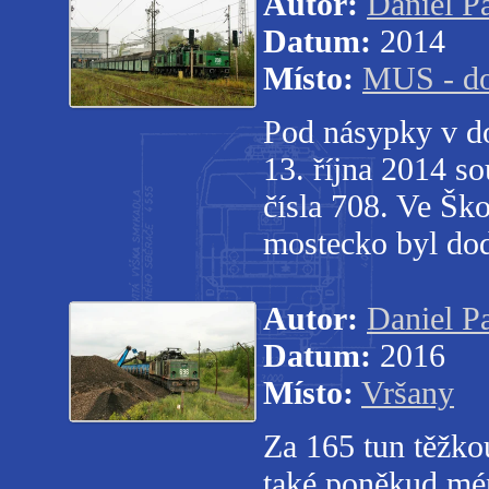
Autor:
Daniel P
Datum:
2014
Místo:
MUS - d
Pod násypky v do
13. října 2014 s
čísla 708. Ve Šk
mostecko byl do
Autor:
Daniel P
Datum:
2016
Místo:
Vršany
Za 165 tun těžko
také poněkud mén