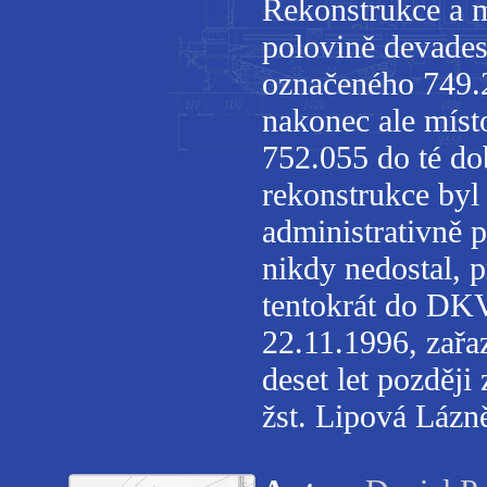
Rekonstrukce a m
polovině devades
označeného 749.2
nakonec ale míst
752.055 do té do
rekonstrukce byl
administrativně 
nikdy nedostal, p
tentokrát do DK
22.11.1996, zař
deset let pozděj
žst. Lipová Lázn