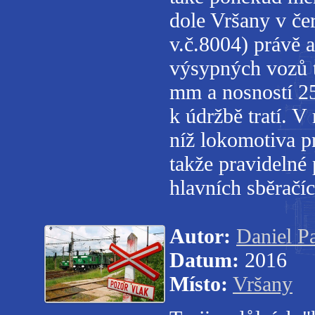
dole Vršany v če
v.č.8004) právě 
výsypných vozů t
mm a nosností 25
k údržbě tratí. V
níž lokomotiva 
takže pravidelné 
hlavních sběračíc
Autor:
Daniel P
Datum:
2016
Místo:
Vršany