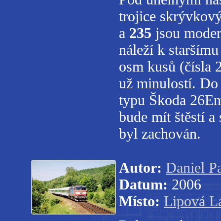
trojice skrývkov
a
235
jsou modern
náleží k starším
osm kusů (čísla 2
už minulostí. Do
typu Škoda 26Em 
bude mít štěstí 
byl zachován.
Autor:
Daniel P
Datum:
2006
Místo:
Lipová L