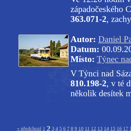
západočeského Ch
363.071-2
, zach
Autor:
Daniel P
Datum:
00.09.2
Místo:
Týnec na
V Týnci nad Sáz
810.198-2
, v té
několik desítek 
2
« předchozí
1
3
4
5
6
7
8
9
10
11
12
13
14
15
16
17