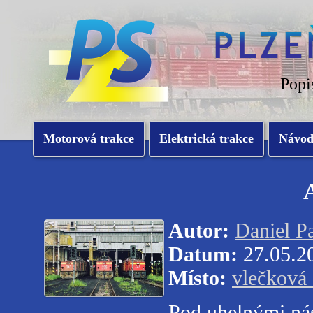
Popi
Motorová trakce
Elektrická trakce
Návo
Autor:
Daniel P
Datum:
27.05.2
Místo:
vlečková
Pod uhelnými nás