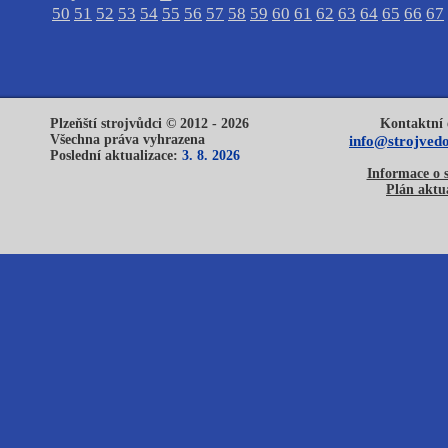
50
51
52
53
54
55
56
57
58
59
60
61
62
63
64
65
66
67
Plzeňští strojvůdci © 2012 - 2026
Kontaktní 
Všechna práva vyhrazena
info@strojvedo
Poslední aktualizace:
3. 8. 2026
Informace o 
Plán aktua