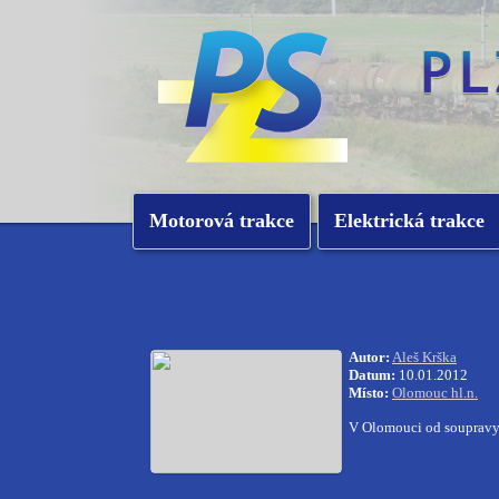
Motorová trakce
Elektrická trakce
Autor:
Aleš Krška
Datum:
10.01.2012
Místo:
Olomouc hl.n.
V Olomouci od soupravy 