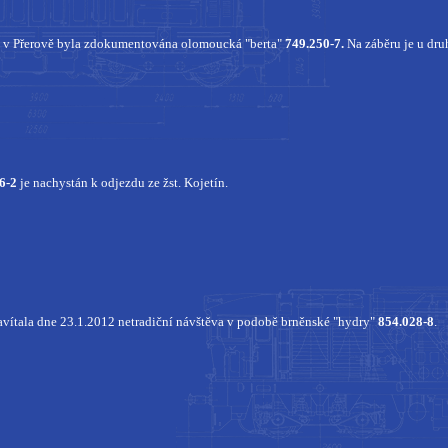
v Přerově byla zdokumentována olomoucká "berta"
749.250-7.
Na záběru je u dru
6-2
je nachystán k odjezdu ze žst. Kojetín.
ítala dne 23.1.2012 netradiční návštěva v podobě brněnské "hydry"
854.028-8
.