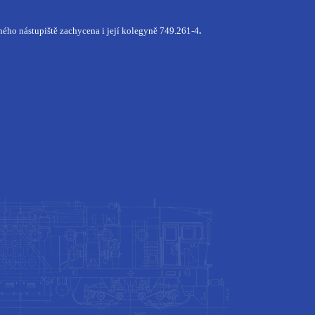
hého nástupiště zachycena i její kolegyně 749.261-4
.