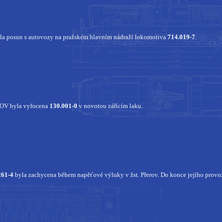
la posun s autovozy na pražském hlavním nádraží lokomotiva
714.019-7
.
POV byla vyfocena
130.001-0
v novotou zářícím laku.
261-4
byla zachycena během napěťové výluky v žst. Přerov. Do konce jejího provoz