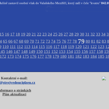
 Hulíně zastavil osobní vlak do Valašského Meziříčí, který měl v čele "kvatro"
842.0
15
16
17
18
19
20
21
22
23
24
25
26
27
28
29
30
31
32
33
34
3
79
4
65
66
67
68
69
70
71
72
73
74
75
76
77
78
80
81
82
83
9
110
111
112
113
114
115
116
117
118
119
120
121
122
123
1
145
146
147
148
149
150
151
152
153
154
155
156
157
158
15
172
173
174
175
176
177
178
179
180
181
182
183
184
185
1
Kontaktní e-mail:
o@strojvedouciplzen.cz
nformace o stránkách
Plán aktualizací