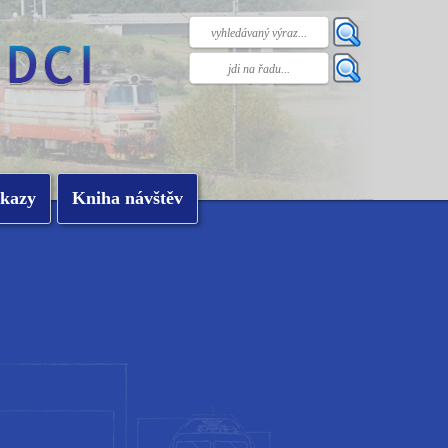
kazy
Kniha návštěv