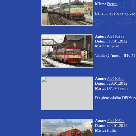
Místo:
Přerov
Během napěťové výluky 
Autor:
Aleš Krška
Datum:
17.01.2012
Místo:
Kojetín
Valašský "motor"
810.47
Autor:
Aleš Krška
Datum:
23.01.2012
Místo:
DPOV Přerov
Do přerovského DPOV zav
Autor:
Aleš Krška
Datum:
24.01.2012
Místo:
Hulín