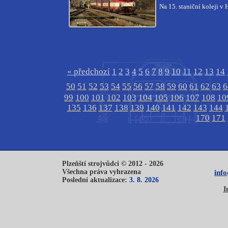
Na 15. staniční koleji v
« předchozí
1
2
3
4
5
6
7
8
9
10
11
12
13
14
50
51
52
53
54
55
56
57
58
59
60
61
62
63
6
99
100
101
102
103
104
105
106
107
108
10
135
136
137
138
139
140
141
142
143
144
170
171
Plzeňští strojvůdci © 2012 - 2026
Všechna práva vyhrazena
inf
Poslední aktualizace:
3. 8. 2026
I