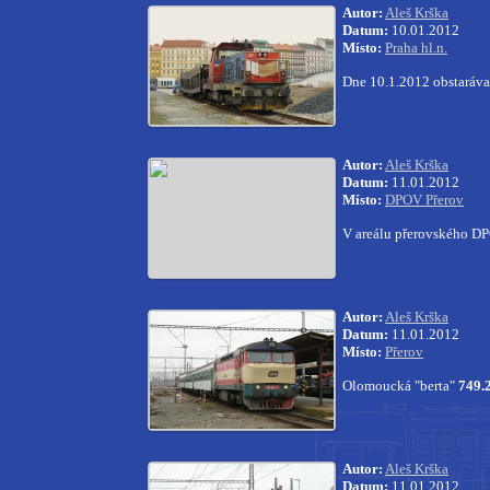
Autor:
Aleš Krška
Datum:
10.01.2012
Místo:
Praha hl.n.
Dne 10.1.2012 obstaráva
Autor:
Aleš Krška
Datum:
11.01.2012
Místo:
DPOV Přerov
V areálu přerovského D
Autor:
Aleš Krška
Datum:
11.01.2012
Místo:
Přerov
Olomoucká "berta"
749.
Autor:
Aleš Krška
Datum:
11.01.2012