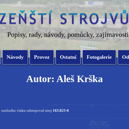
Popisy, rady, návody, pomůcky, zajímavosti
Návody
Provoz
Ostatní
Fotogalerie
Od
Autor: Aleš Krška
osobního vlaku odstupoval stroj
163.025-0
.