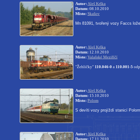
Autor:
Aleš Krška
Datum:
08.10.2010
Místo:
Skašov
Mn 81091, tvořený vozy Faccs lož
Autor:
Aleš Krška
Datum:
12.10.2010
Místo:
Valašské Meziříčí
"Žehličky"
110.046-0
a
110.001-5
odpo
Autor:
Aleš Krška
Datum:
15.10.2010
Místo:
Polom
S devíti vozy projíždí stanicí Polo
Autor:
Aleš Krška
Datum:
17.11.2010