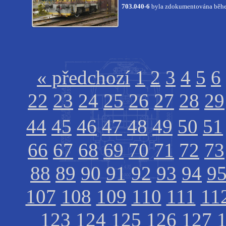
703.040-6
byla zdokumentována během
« předchozí
1
2
3
4
5
6
22
23
24
25
26
27
28
29
44
45
46
47
48
49
50
51
66
67
68
69
70
71
72
73
88
89
90
91
92
93
94
9
107
108
109
110
111
11
123
124
125
126
127