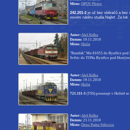
Místo:
DPOV Přerov
242.201-2
je už bez sběračů a bez 
novém nátěru studia Najbrt. Za lok.
Autor:
Aleš Krška
Datum:
19.11.2010
Místo:
Hulín
"Bumlák" Mn 81055 do Bystřice pod 
Světic do TONu Bystřice pod Hostýn
Autor:
Aleš Krška
Datum:
19.11.2010
Místo:
Hulín
721.111-3
(TSS) posunuje v Hulíně se
Autor:
Aleš Krška
Datum:
23.11.2010
Místo:
Depo Praha-Vršovice