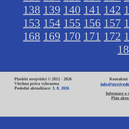
138
139
140
141
142
153
154
155
156
157
168
169
170
171
172
18
Plzeňští strojvůdci © 2012 - 2026
Kontaktní 
Všechna práva vyhrazena
info@strojvedo
Poslední aktualizace:
3. 8. 2026
Informace o 
Plán aktua