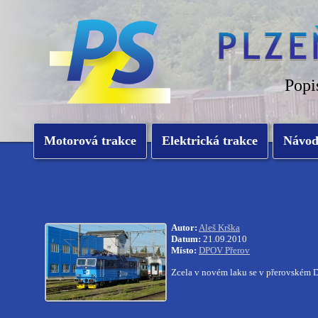
Popi
Motorová trakce
Elektrická trakce
Návo
Autor:
Aleš Krška
Datum:
21.09.2010
Místo:
DPOV Přerov
Zcela v novém laku se v přerovském D