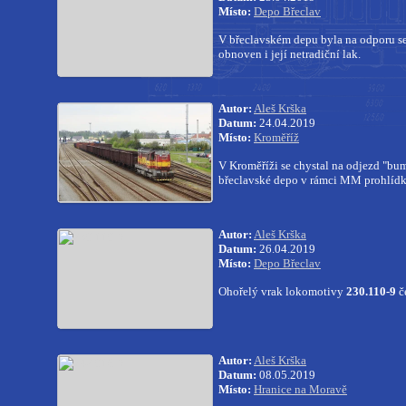
Místo:
Depo Břeclav
V břeclavském depu byla na odporu s
obnoven i její netradiční lak.
Autor:
Aleš Krška
Datum:
24.04.2019
Místo:
Kroměříž
V Kroměříži se chystal na odjezd "bu
břeclavské depo v rámci MM prohlídk
Autor:
Aleš Krška
Datum:
26.04.2019
Místo:
Depo Břeclav
Ohořelý vrak lokomotivy
230.110-9
č
Autor:
Aleš Krška
Datum:
08.05.2019
Místo:
Hranice na Moravě