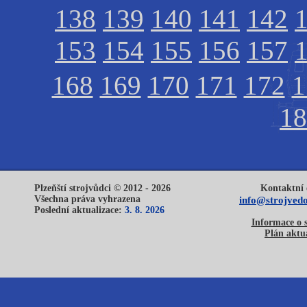
138
139
140
141
142
153
154
155
156
157
168
169
170
171
172
1
18
Plzeňští strojvůdci © 2012 - 2026
Kontaktní 
Všechna práva vyhrazena
info@strojvedo
Poslední aktualizace:
3. 8. 2026
Informace o 
Plán aktua