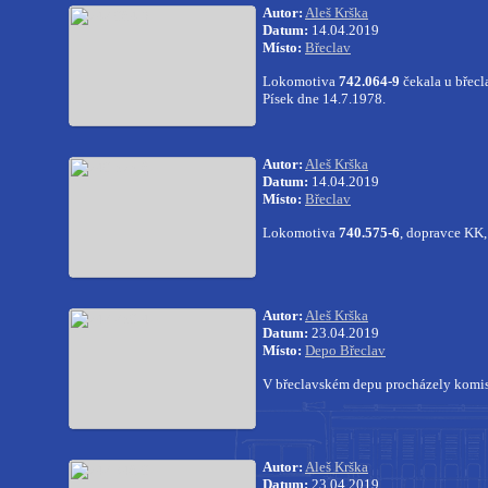
Autor:
Aleš Krška
Datum:
14.04.2019
Místo:
Břeclav
Lokomotiva
742.064-9
čekala u břecl
Písek dne 14.7.1978.
Autor:
Aleš Krška
Datum:
14.04.2019
Místo:
Břeclav
Lokomotiva
740.575-6
, dopravce KK,
Autor:
Aleš Krška
Datum:
23.04.2019
Místo:
Depo Břeclav
V břeclavském depu procházely komi
Autor:
Aleš Krška
Datum:
23.04.2019