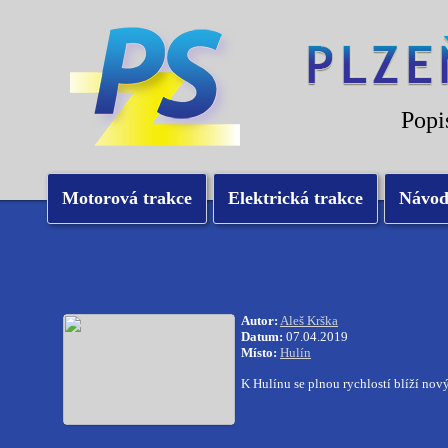
Popi
Motorová trakce
Elektrická trakce
Návo
Autor:
Aleš Krška
Datum:
07.04.2019
Místo:
Hulín
K Hulínu se plnou rychlostí blíží no