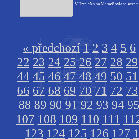
V Hranicích na Moravě byla se soup
« předchozí
1
2
3
4
5
6
22
23
24
25
26
27
28
29
44
45
46
47
48
49
50
51
66
67
68
69
70
71
72
73
88
89
90
91
92
93
94
9
107
108
109
110
111
11
123
124
125
126
127