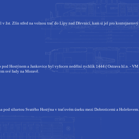
l v žst. Zlín střed na volnou trať do Lípy nad Dřevnicí, kam si jel pro kontejnerov
pod Hostýnem a Jankovice byl vyfocen nedělní rychlík 1444 ( Ostrava hl.n. - VM -
cem své řady na Moravě.
a pod siluetou Svatého Hostýna v traťovém úseku mezi Dobroticemi a Holešovem.