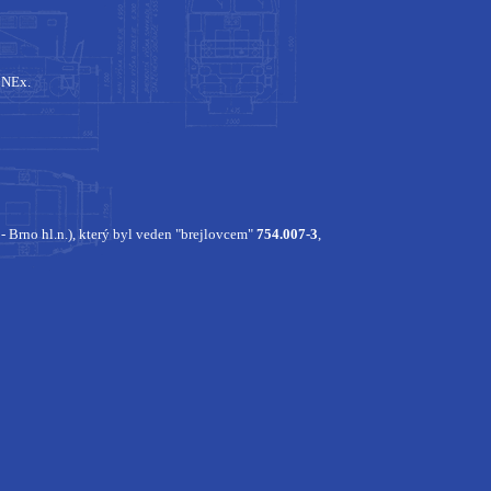
ý NEx.
 Brno hl.n.), který byl veden "brejlovcem"
754.007-3
,