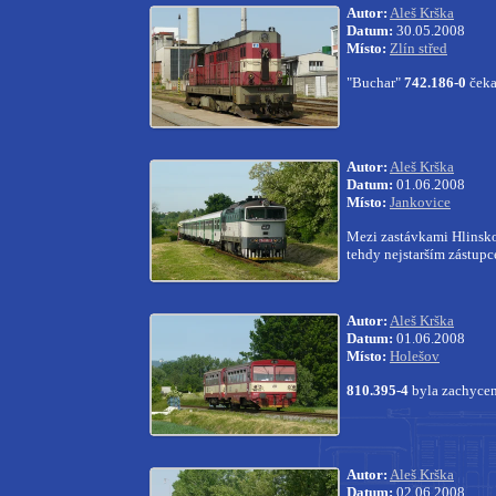
Autor:
Aleš Krška
Datum:
30.05.2008
Místo:
Zlín střed
"Buchar"
742.186-0
čeka
Autor:
Aleš Krška
Datum:
01.06.2008
Místo:
Jankovice
Mezi zastávkami Hlinsko 
tehdy nejstarším zástup
Autor:
Aleš Krška
Datum:
01.06.2008
Místo:
Holešov
810.395-4
byla zachycen
Autor:
Aleš Krška
Datum:
02.06.2008