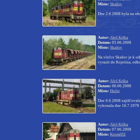
Místo:
Skašov
Dne 2.6.2008 byla na ob
Autor:
Aleš Krška
Datum:
05.06.2008
Místo:
Skašov
Na vlečce Skašov je k od
vyrazit do Kojetína, odk
Autor:
Aleš Krška
Datum:
06.06.2008
Místo:
Hulín
Dne 6.6.2008 zajišťova
vykonala dne 16.7.1979 
Autor:
Aleš Krška
Datum:
07.06.2008
Místo:
Kroměříž