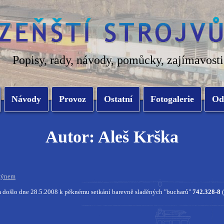
Popisy, rady, návody, pomůcky, zajímavosti
Návody
Provoz
Ostatní
Fotogalerie
Od
Autor: Aleš Krška
stýnem
 došlo dne 28.5.2008 k pěknému setkání barevně sladěných "bucharů"
742.328-8
(