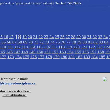
očíval na "plynárenské koleji" valašský "buchar"
742.240-5
.
18
15
16
17
19
20
21
22
23
24
25
26
27
28
29
30
31
32
33
34
4
65
66
67
68
69
70
71
72
73
74
75
76
77
78
79
80
81
82
83
84
110
111
112
113
114
115
116
117
118
119
120
121
122
123
12
145
146
147
148
149
150
151
152
153
154
155
156
157
158
15
172
173
174
175
176
177
178
179
180
181
182
183
184
185
1
Kontaktní e-mail:
o@strojvedouciplzen.cz
nformace o stránkách
Plán aktualizací