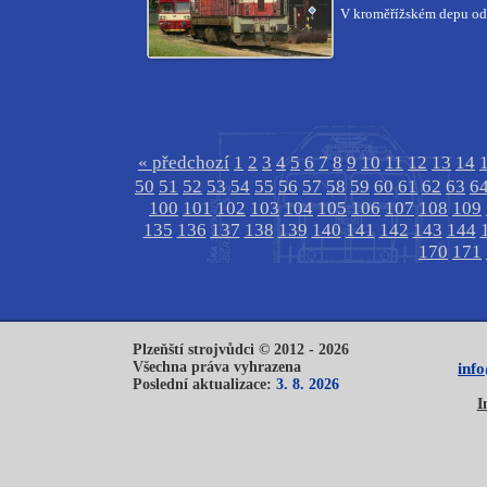
V kroměřížském depu odp
« předchozí
1
2
3
4
5
6
7
8
9
10
11
12
13
14
50
51
52
53
54
55
56
57
58
59
60
61
62
63
6
100
101
102
103
104
105
106
107
108
109
135
136
137
138
139
140
141
142
143
144
170
171
Plzeňští strojvůdci © 2012 - 2026
Všechna práva vyhrazena
inf
Poslední aktualizace:
3. 8. 2026
I