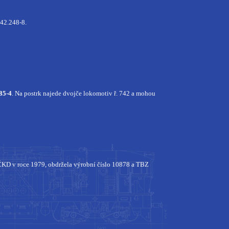
42.248-8.
85-4
. Na postrk najede dvojče lokomotiv ř. 742 a mohou
ČKD v roce 1979, obdržela výrobní číslo 10878 a TBZ