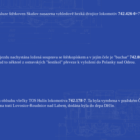
sluze štěrkoven Skašov nasazena vzhledově hezká dvojice lokomotiv
742.426-0
+7
jezdu nachystána ložená souprava se štěrkopískem a v jejím čele je "buchar"
742.0
ud to některé z ostravských "šestikol" převeze k vyložení do Polanky nad Odrou.
la oblsuhu vlečky TOS Hulín lokomotiva
742.178-7
. Ta byla vyrobena v pražském 
na trati Lovosice-Roudnice nad Labem, dodána byla do depa Děčín.