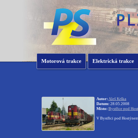
Motorová trakce
Elektrická trakce
Autor:
Aleš Krška
Datum:
28.05.2008
Místo:
Bystřice pod Ho
V Bystřici pod Hostýnem