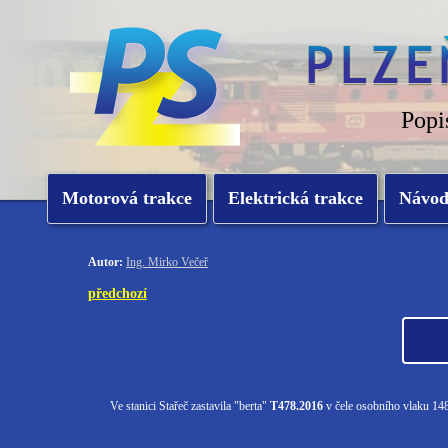
Popi
Motorová trakce
Elektrická trakce
Návo
Autor:
Ing. Mirko Večeř
předchozí
Ve stanici Stařeč zastavila "berta"
T478.2016
v čele osobního vlaku 14