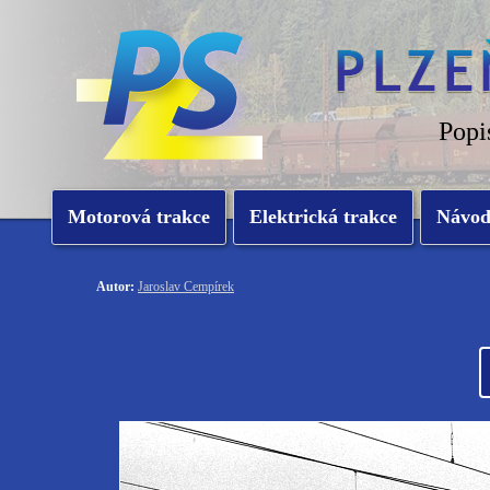
Popi
Motorová trakce
Elektrická trakce
Návo
Autor:
Jaroslav Cempírek