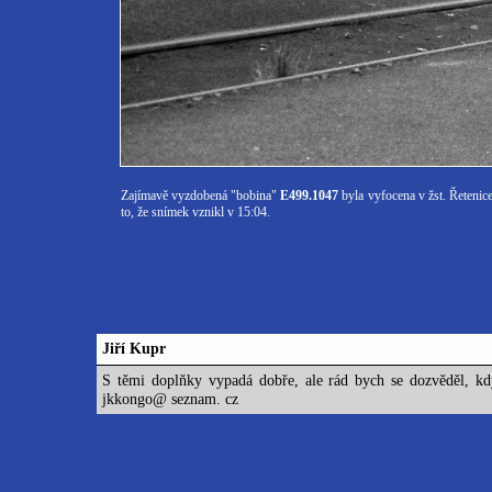
Zajímavě vyzdobená "bobina"
E499.1047
byla vyfocena v žst. Řetenic
to, že snímek vznikl v 15:04.
Jiří Kupr
S těmi doplňky vypadá dobře, ale rád bych se dozvěděl, kdy
jkkongo@ seznam. cz