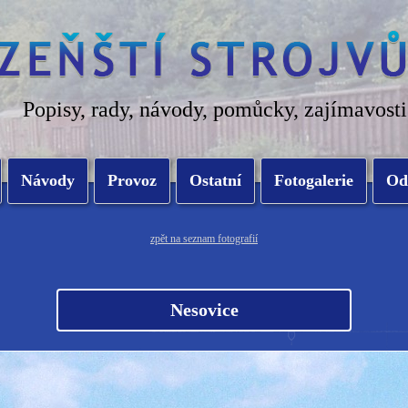
Popisy, rady, návody, pomůcky, zajímavosti
Návody
Provoz
Ostatní
Fotogalerie
Od
zpět na seznam fotografií
Nesovice