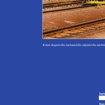
Kolem skupinového mechanického odjezdového návěstidla 
Jmén
Text: