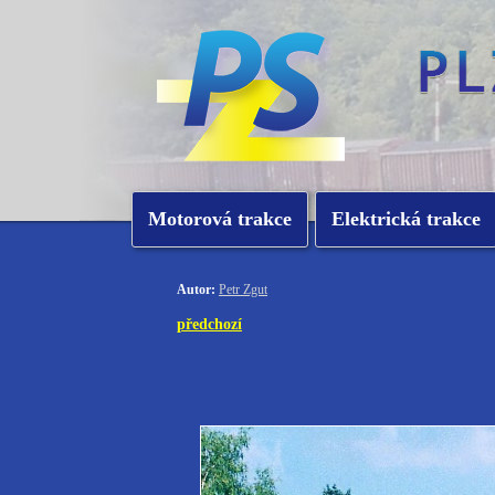
Motorová trakce
Elektrická trakce
Autor:
Petr Zgut
předchozí