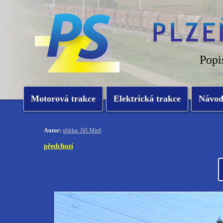
Popi
Motorová trakce
Elektrická trakce
Návo
Autor:
sbírka: Jiří Mirtl
předchozí