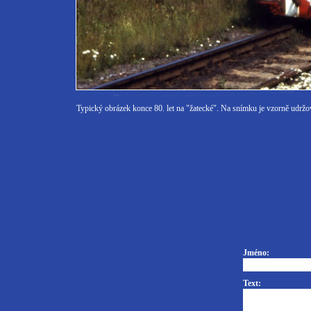
Typický obrázek konce 80. let na "žatecké". Na snímku je vzorně udrž
Jméno:
Text: