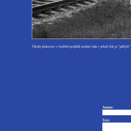
Okolo pískovny v Jestřebí projíždí osobní vlak v jehož čele je "pilštyk
Jméno:
Text: