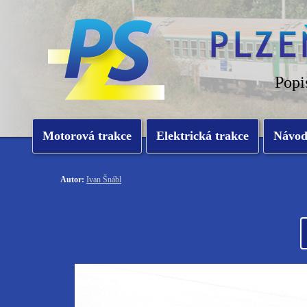
Popi
Motorová trakce
Elektrická trakce
Návo
Autor:
Ivan Šnábl