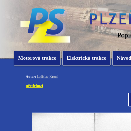
Popi
Motorová trakce
Elektrická trakce
Návo
Autor:
Ladislav Kroul
předchozí