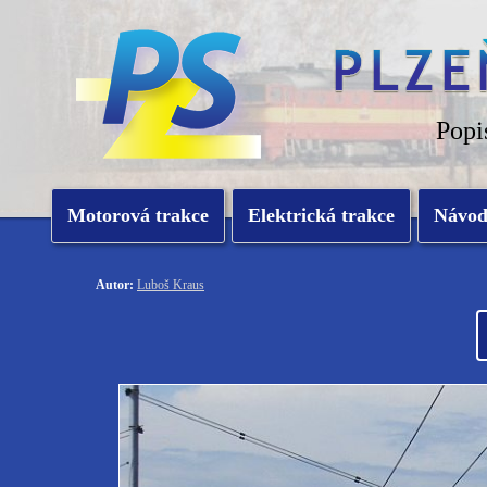
Popi
Motorová trakce
Elektrická trakce
Návo
Autor:
Luboš Kraus