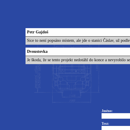
Petr Gajdoš
Sice to není popsáno místem, ale jde o stanici Čáslav, už pod
Dvoustovka
Je škoda, že se tento projekt nedotáhl do konce a nevyrobilo s
Jméno:
Text: