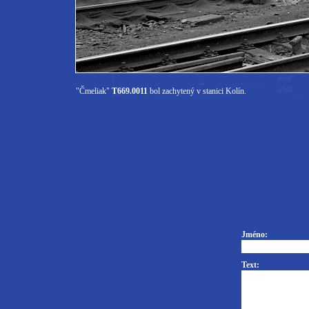
"Čmeliak"
T669.0011
bol zachytený v stanici Kolín.
Jméno:
Text: