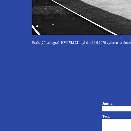
Pražský "pantograf"
EM475.1031
byl dne 12.6.1976 vyfocen na choceň
Jméno:
Text: