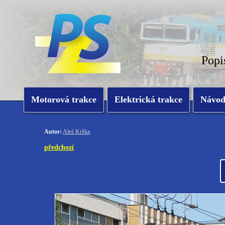
Popi
Motorová trakce
Elektrická trakce
Návo
Autor:
Aleš Krška
předchozí