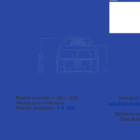
Plzeňští strojvůdci © 2012 - 2026
Kontaktní 
Všechna práva vyhrazena
info@strojvedo
Poslední aktualizace:
3. 8. 2026
Informace o 
Plán aktua