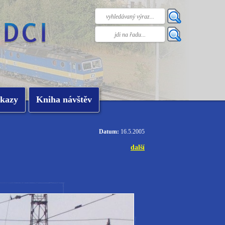
kazy
Kniha návštěv
Datum:
16.5.2005
další