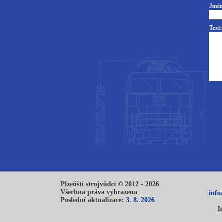
Jmén
Text:
Plzeňští strojvůdci © 2012 - 2026
Všechna práva vyhrazena
inf
Poslední aktualizace:
3. 8. 2026
I