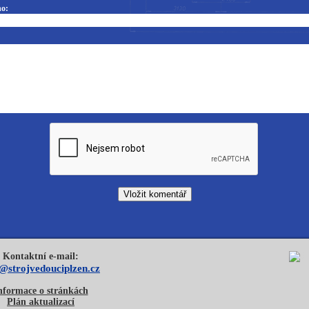
o:
Kontaktní e-mail:
o@strojvedouciplzen.cz
nformace o stránkách
Plán aktualizací