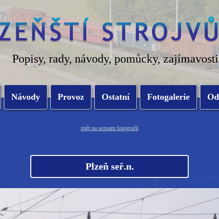
Popisy, rady, návody, pomůcky, zajímavosti
Návody
Provoz
Ostatní
Fotogalerie
Od
zpět na seznam fotografií
Plzeň seř.n.