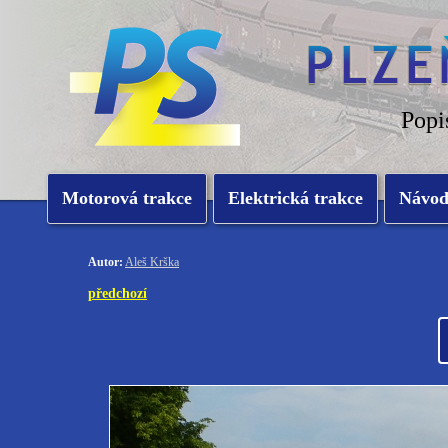
Popi
Motorová trakce
Elektrická trakce
Návo
Autor:
Aleš Krška
předchozí