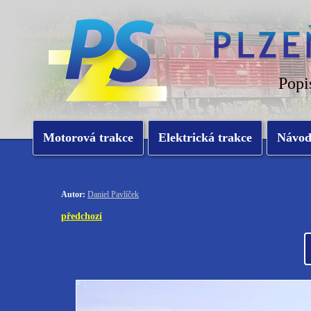
Popi
Motorová trakce
Elektrická trakce
Návo
Autor:
Daniel Pavlíček
předchozí