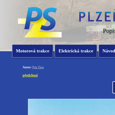
Popi
Motorová trakce
Elektrická trakce
Návo
Autor:
Petr Zgut
předchozí