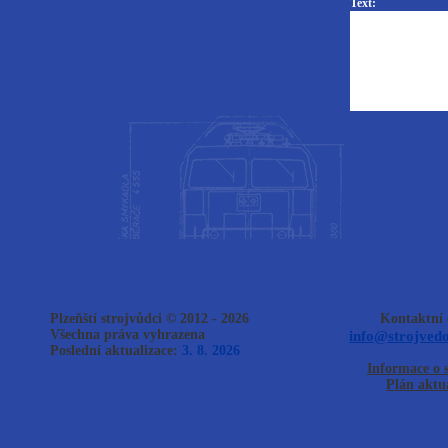
Text:
Plzeňští strojvůdci © 2012 - 2026
Kontaktní 
Všechna práva vyhrazena
info@strojvedo
Poslední aktualizace:
3. 8. 2026
Informace o 
Plán aktua