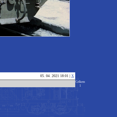
05. 04. 2021 18:01 |
X
Celkem
1