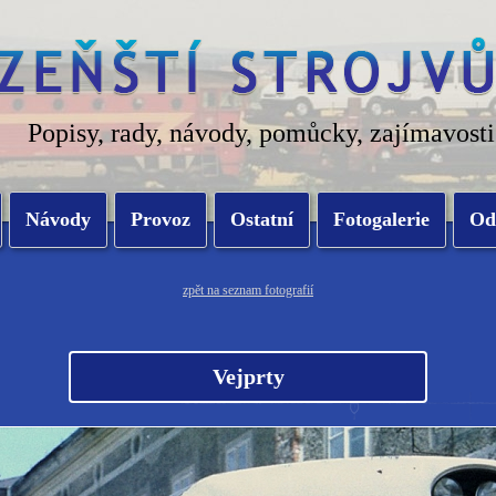
Popisy, rady, návody, pomůcky, zajímavosti
Návody
Provoz
Ostatní
Fotogalerie
Od
zpět na seznam fotografií
Vejprty