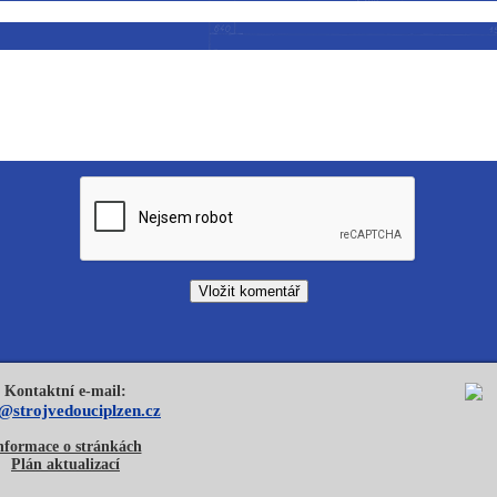
Kontaktní e-mail:
o@strojvedouciplzen.cz
nformace o stránkách
Plán aktualizací