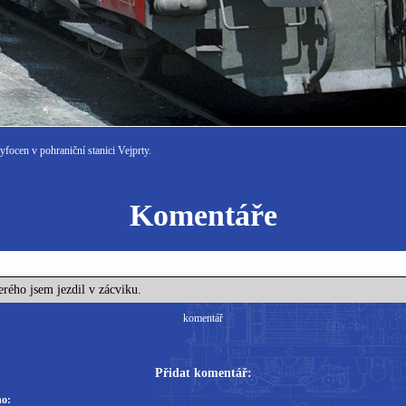
focen v pohraniční stanici Vejprty.
Komentáře
terého jsem jezdil v zácviku.
komentář
Přidat komentář:
o: