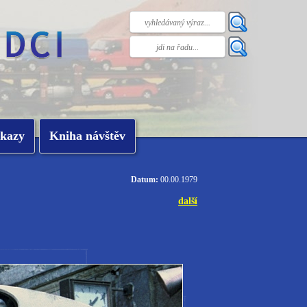
kazy
Kniha návštěv
Datum:
00.00.1979
další