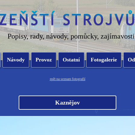
Popisy, rady, návody, pomůcky, zajímavosti
Návody
Provoz
Ostatní
Fotogalerie
Od
zpět na seznam fotografií
Kaznějov