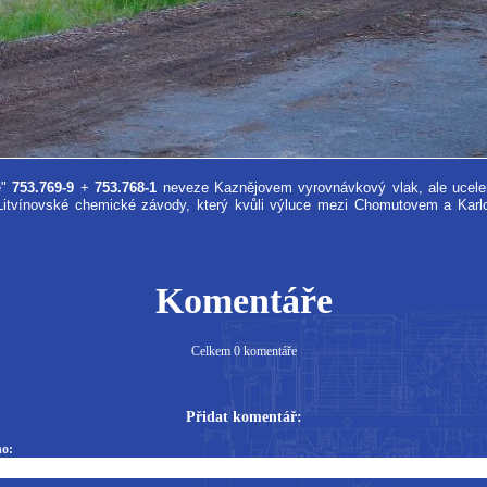
e"
753.769-9
+
753.768-1
neveze Kaznějovem vyrovnávkový vlak, ale ucele
Litvínovské chemické závody, který kvůli výluce mezi Chomutovem a Karl
Komentáře
Celkem 0 komentáře
Přidat komentář:
o: