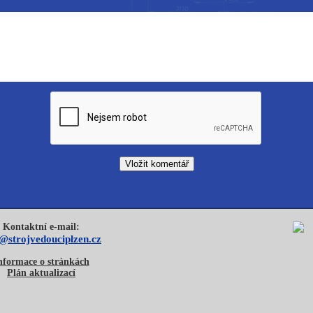
Kontaktní e-mail:
o@strojvedouciplzen.cz
nformace o stránkách
Plán aktualizací