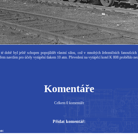
té době byl ještě schopen popojíždět vlastní silou, což v mnohých železničních fanoušcích
ařem navržen pro účely vytápění tlakem 10 atm. Převedení na vytápěcí kotel K 808 proběhlo ne
Komentáře
Celkem 0 komentáře
Přidat komentář:
o: