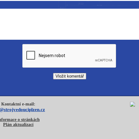
Kontaktní e-mail:
o@strojvedouciplzen.cz
nformace o stránkách
Plán aktualizací