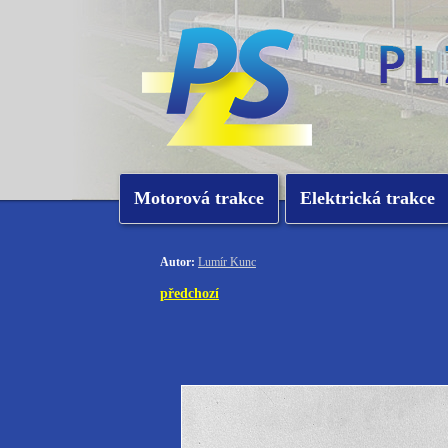
Motorová trakce
Elektrická trakce
Autor:
Lumír Kunc
předchozí