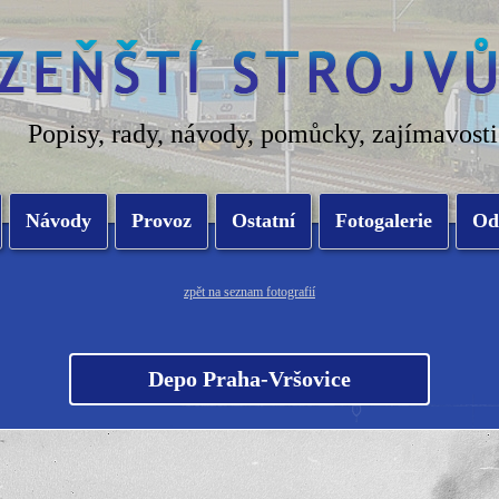
Popisy, rady, návody, pomůcky, zajímavosti
Návody
Provoz
Ostatní
Fotogalerie
Od
zpět na seznam fotografií
Depo Praha-Vršovice