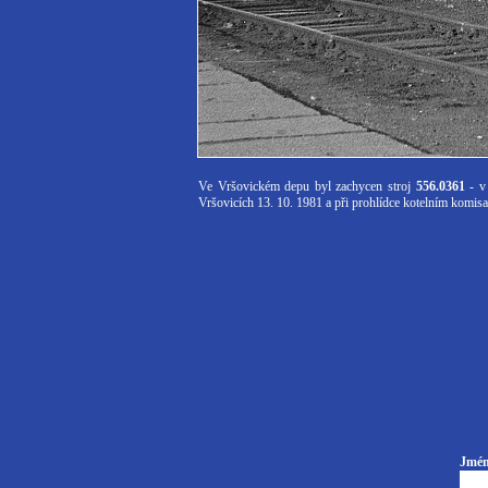
Ve Vršovickém depu byl zachycen stroj
556.0361
- v 
Vršovicích 13. 10. 1981 a při prohlídce kotelním komis
Jmén