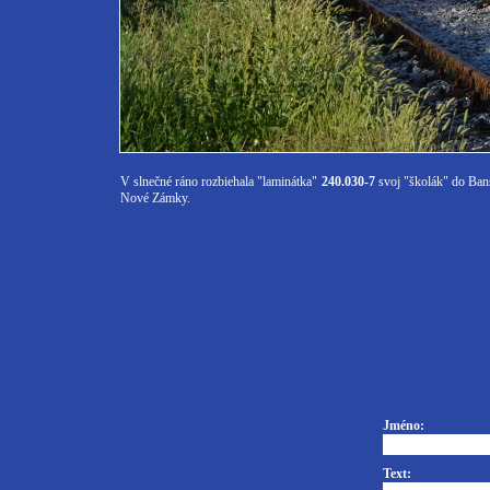
V slnečné ráno rozbiehala "laminátka"
240.030-7
svoj "školák" do Bansk
Nové Zámky.
Jméno:
Text: