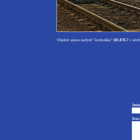
Objektiv autora zachytil "šestikoláka"
181.078-7
v závěr
Jmén
Text: