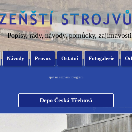
Popisy, rady, návody, pomůcky, zajímavosti
Návody
Provoz
Ostatní
Fotogalerie
Od
zpět na seznam fotografií
Depo Česká Třebová