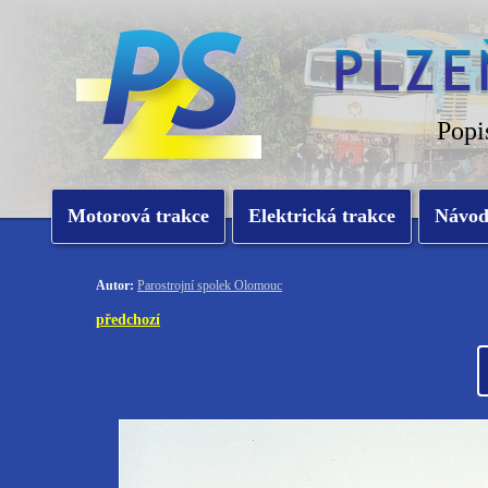
Popi
Motorová trakce
Elektrická trakce
Návo
Autor:
Parostrojní spolek Olomouc
předchozí