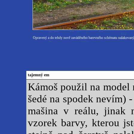
Opravený a do tehdy nově zaváděného barevného schématu nalakovan
tajemný em
Kámoš použil na model m
šedé na spodek nevím) - 
mašina v reálu, jinak 
vzorek barvy, kterou js