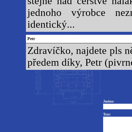
stejně nad čerstvě nal
jednoho výrobce ne
identický...
Petr
Zdravíčko, najdete pls 
předem díky, Petr (piv
Jméno:
Text: