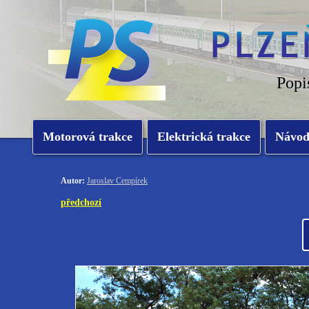
Popi
Motorová trakce
Elektrická trakce
Návo
Autor:
Jaroslav Cempírek
předchozí