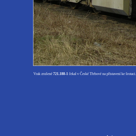
Vrak zrušené
721.188-1
čekal v České Třebové na přistavení ke šrotaci.