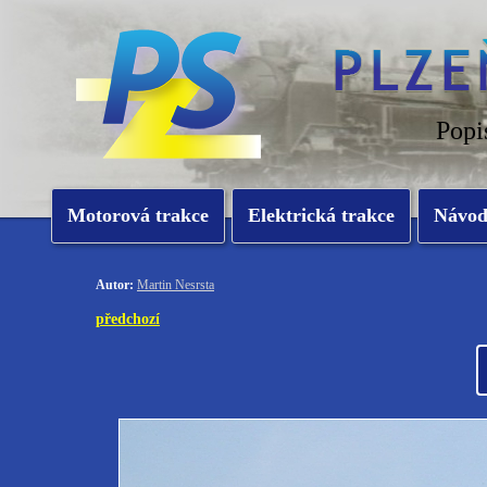
Popi
Motorová trakce
Elektrická trakce
Návo
Autor:
Martin Nesrsta
předchozí