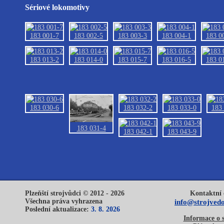
Sériové lokomotivy
183 001-7
183 002-5
183 003-3
183 004-1
183 0
183 013-2
183 014-0
183 015-7
183 016-5
183 0
183 030-6
183 032-2
183 033-0
183
183 031-4
183 042-1
183 043-9
Plzeňští strojvůdci © 2012 - 2026
Kontaktní 
Všechna práva vyhrazena
info@strojvedo
Poslední aktualizace:
3. 8. 2026
Informace o 