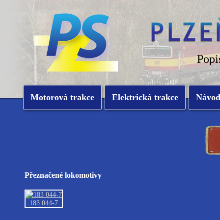
Popi
Motorová trakce
Elektrická trakce
Návo
Přeznačené lokomotivy
183 044-7