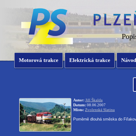
Popi
Motorová trakce
Elektrická trakce
Návo
Autor:
Jiří Škalda
Datum:
08.06.2007
Místo:
Zvolenská Slatina
Poměrně dlouhá směska do
Fiľako